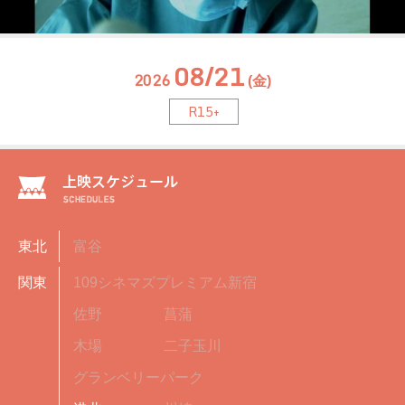
08/21
2026
(金)
R15+
東北
富谷
関東
109シネマズプレミアム新宿
佐野
菖蒲
木場
二子玉川
グランベリーパーク