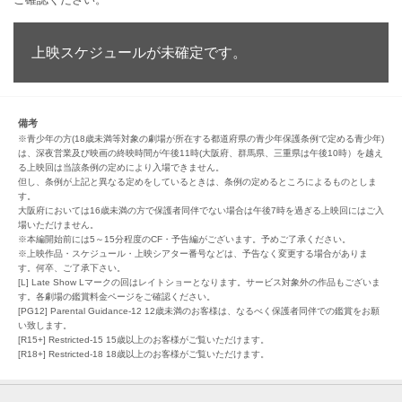
上映スケジュールが未確定です。
備考
※青少年の方(18歳未満等対象の劇場が所在する都道府県の青少年保護条例で定める青少年)
は、深夜営業及び映画の終映時間が午後11時(大阪府、群馬県、三重県は午後10時）を越え
る上映回は当該条例の定めにより入場できません。
但し、条例が上記と異なる定めをしているときは、条例の定めるところによるものとしま
す。
大阪府においては16歳未満の方で保護者同伴でない場合は午後7時を過ぎる上映回にはご入
場いただけません。
※本編開始前には5～15分程度のCF・予告編がございます。予めご了承ください。
※上映作品・スケジュール・上映シアター番号などは、予告なく変更する場合がありま
す。何卒、ご了承下さい。
[L] Late Show Lマークの回はレイトショーとなります。サービス対象外の作品もございま
す。各劇場の鑑賞料金ページをご確認ください。
[PG12] Parental Guidance-12 12歳未満のお客様は、なるべく保護者同伴での鑑賞をお願
い致します。
[R15+] Restricted-15 15歳以上のお客様がご覧いただけます。
[R18+] Restricted-18 18歳以上のお客様がご覧いただけます。