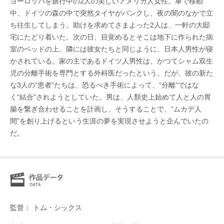
ヨーロッパを旅行中の2人の美しいアメリカ人女性。車で移動
中、ドイツの森の中で突然タイヤがパンクし、夜の闇のなかで立
ち往生してしまう。助けを求めてさまよった2人は、一軒の大邸
宅にたどり着いた。次の日、目覚めるとそこは地下に作られた病
室のベッドの上。隣には彼女たちと同じように、日本人男性が寝
かされている。家の主であるドイツ人男性は、かつてシャム双生
児の分離手術を専門とする外科医だったという。だが、彼の新た
な3人の“患者”たちは、恐るべき手術によって、“分離”ではな
く“結合”されようとしていた。男は、人類史上始めて人と人の胃
腸を繋ぎ合わせることを計画し、そうすることで、“ムカデ人
間”を創り上げるという生涯の夢を実現させようと企んでいたの
だ。
監督： トム・シックス