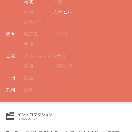
港北
川崎
湘南
ムービル
ゆめが丘
東海
名古屋
四日市
明和
近畿
大阪エキスポシティ
箕面
HAT神戸
中国
広島
九州
佐賀