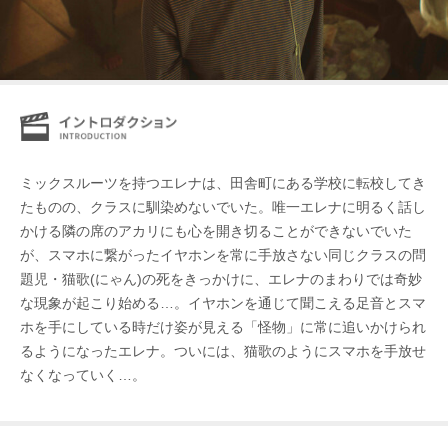
ミックスルーツを持つエレナは、⽥舎町にある学校に転校してき
たものの、クラスに馴染めないでいた。唯⼀エレナに明るく話し
かける隣の席のアカリにも⼼を開き切ることができないでいた
が、スマホに繋がったイヤホンを常に⼿放さない同じクラスの問
題児・猫歌(にゃん)の死をきっかけに、エレナのまわりでは奇妙
な現象が起こり始める…。イヤホンを通じて聞こえる⾜⾳とスマ
ホを⼿にしている時だけ姿が⾒える「怪物」に常に追いかけられ
るようになったエレナ。ついには、猫歌のようにスマホを⼿放せ
なくなっていく…。