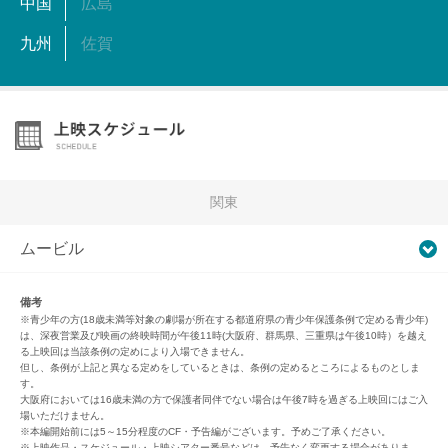
中国
広島
九州
佐賀
関東
ムービル
備考
※青少年の方(18歳未満等対象の劇場が所在する都道府県の青少年保護条例で定める青少年)
は、深夜営業及び映画の終映時間が午後11時(大阪府、群馬県、三重県は午後10時）を越え
る上映回は当該条例の定めにより入場できません。
但し、条例が上記と異なる定めをしているときは、条例の定めるところによるものとしま
す。
大阪府においては16歳未満の方で保護者同伴でない場合は午後7時を過ぎる上映回にはご入
場いただけません。
※本編開始前には5～15分程度のCF・予告編がございます。予めご了承ください。
※上映作品・スケジュール・上映シアター番号などは、予告なく変更する場合がありま