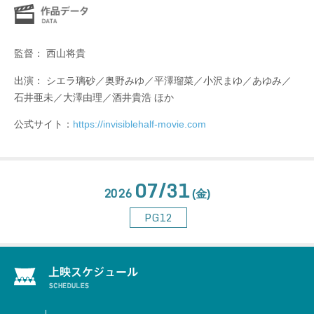
監督： 西⼭将貴
出演： シエラ璃砂／奥野みゆ／平澤瑠菜／⼩沢まゆ／あゆみ／
⽯井亜未／⼤澤由理／酒井貴浩 ほか
公式サイト：
https://invisiblehalf-movie.com
07/31
2026
(金)
PG12