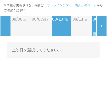
※情報が更新されない場合は
「オンラインチケット購入」のページ
から
ご確認ください。
08/08
08/09
08/10
08/11
08/12
(土)
(日)
(月)
(火)
(
<
>
109シネマズデ
上映日を選択してください。