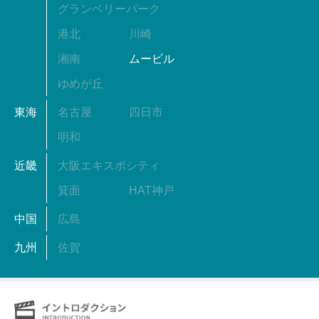
グランベリーパーク
港北
川崎
湘南
ムービル
ゆめが丘
東海
名古屋
四日市
明和
近畿
大阪エキスポシティ
箕面
HAT神戸
中国
広島
九州
佐賀