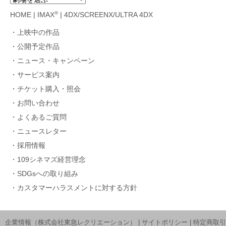
®
HOME
|
IMAX
|
4DX/SCREENX/ULTRA 4DX
上映中の作品
公開予定作品
ニュース・キャンペーン
サービス案内
チケット購入・照会
お問い合わせ
よくあるご質問
ニュースレター
採用情報
109シネマズ経営理念
SDGsへの取り組み
カスタマーハラスメントに対する方針
企業情報（株式会社東急レクリエーション）
|
サイトポリシー
|
特定商取引