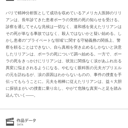
パリで精神分析医として成功を収めているアメリカ人医師のリリ
アンは、長年診てきた患者ポーラの突然の死の知らせを受ける。
診察を通してそんな兆候は一切なく、違和感を覚えたリリアンは
その死が単なる事故ではなく、殺人ではないかと疑い始める。し
かし患者の“プライベートな領域”に関する守秘義務の関係上、警
察を頼ることはできない。自ら真相を突き止めるしかないと決意
したリリアンは、ポーラの死について調べ始める。一方で、ポー
ラの死をきっかけにリリアンは、状況に関係なく涙があふれ出る
異変に悩まされるようになる。やむなく眼科医の元夫ガブリエル
の元を訪ねるが、涙の原因はわからないものの、事件の捜査を手
伝ってもらうことに。元夫を相棒に従えたリリアンは、益々大胆
に探偵まがいの捜査に乗り出し、やがて危険な真実へと足を踏み
込んでいく――。