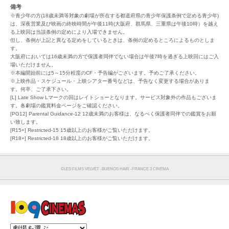
備考
※青少年の方(18歳未満等対象の劇場が所在する都道府県の青少年保護条例で定める青少年)
は、深夜営業及び映画の終映時間が午後11時(大阪府、群馬県、三重県は午後10時）を越え
る上映回は当該条例の定めにより入場できません。
但し、条例が上記と異なる定めをしているときは、条例の定めるところによるものとしま
す。
大阪府においては16歳未満の方で保護者同伴でない場合は午後7時を過ぎる上映回にはご入
場いただけません。
※本編開始前には5～15分程度のCF・予告編がございます。予めご了承ください。
※上映作品・スケジュール・上映シアター番号などは、予告なく変更する場合がありま
す。何卒、ご了承下さい。
[L] Late Show Lマークの回はレイトショーとなります。サービス対象外の作品もございま
す。各劇場の鑑賞料金ページをご確認ください。
[PG12] Parental Guidance-12 12歳未満のお客様は、なるべく保護者同伴での鑑賞をお願
い致します。
[R15+] Restricted-15 15歳以上のお客様がご覧いただけます。
[R18+] Restricted-18 18歳以上のお客様がご覧いただけます。
©︎LES FILMS VELVET -BUENOS HAIR -FRANCE 3 CINEMA