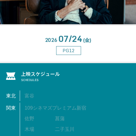
07/24
2026
(金)
PG12
東北
富谷
関東
109シネマズプレミアム新宿
佐野
菖蒲
木場
二子玉川