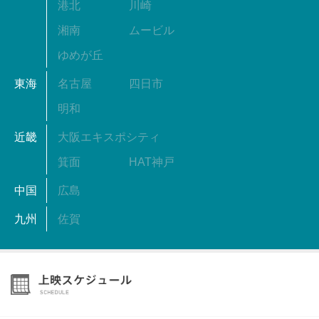
港北
川崎
湘南
ムービル
ゆめが丘
東海
名古屋
四日市
明和
近畿
大阪エキスポシティ
箕面
HAT神戸
中国
広島
九州
佐賀