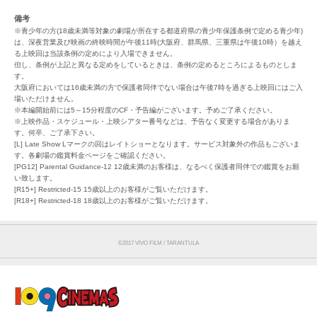
備考
※青少年の方(18歳未満等対象の劇場が所在する都道府県の青少年保護条例で定める青少年)
は、深夜営業及び映画の終映時間が午後11時(大阪府、群馬県、三重県は午後10時）を越え
る上映回は当該条例の定めにより入場できません。
但し、条例が上記と異なる定めをしているときは、条例の定めるところによるものとしま
す。
大阪府においては16歳未満の方で保護者同伴でない場合は午後7時を過ぎる上映回にはご入
場いただけません。
※本編開始前には5～15分程度のCF・予告編がございます。予めご了承ください。
※上映作品・スケジュール・上映シアター番号などは、予告なく変更する場合がありま
す。何卒、ご了承下さい。
[L] Late Show Lマークの回はレイトショーとなります。サービス対象外の作品もございま
す。各劇場の鑑賞料金ページをご確認ください。
[PG12] Parental Guidance-12 12歳未満のお客様は、なるべく保護者同伴での鑑賞をお願
い致します。
[R15+] Restricted-15 15歳以上のお客様がご覧いただけます。
[R18+] Restricted-18 18歳以上のお客様がご覧いただけます。
©︎2017 VIVO FILM / TARANTULA