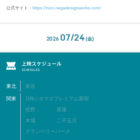
公式サイト：
https://nico.negadesignworks.com/
07/24
2026
(金)
東北
富谷
関東
109シネマズプレミアム新宿
佐野
菖蒲
木場
二子玉川
グランベリーパーク