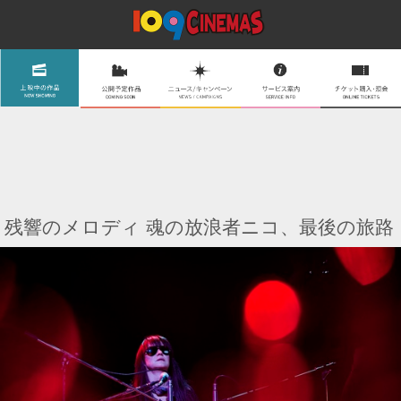
残響のメロディ 魂の放浪者ニコ、最後の旅路