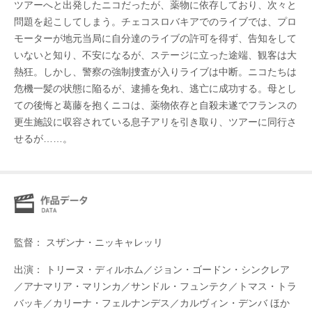
ツアーへと出発したニコだったが、薬物に依存しており、次々と
問題を起こしてしまう。チェコスロバキアでのライブでは、プロ
モーターが地元当局に自分達のライブの許可を得ず、告知をして
いないと知り、不安になるが、ステージに立った途端、観客は大
熱狂。しかし、警察の強制捜査が入りライブは中断。ニコたちは
危機一髪の状態に陥るが、逮捕を免れ、逃亡に成功する。母とし
ての後悔と葛藤を抱くニコは、薬物依存と自殺未遂でフランスの
更生施設に収容されている息子アリを引き取り、ツアーに同行さ
せるが……。
監督： スザンナ・ニッキャレッリ
出演： トリーヌ・ディルホム／ジョン・ゴードン・シンクレア
／アナマリア・マリンカ／サンドル・フュンテク／トマス・トラ
バッキ／カリーナ・フェルナンデス／カルヴィン・デンバ ほか