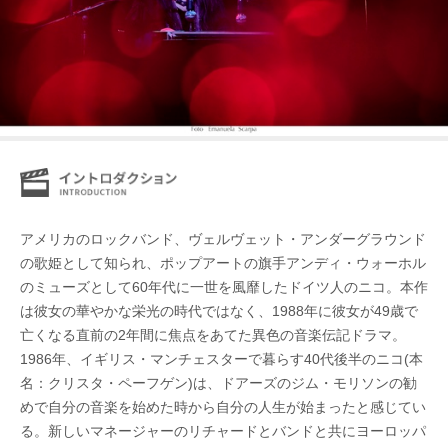
アメリカのロックバンド、ヴェルヴェット・アンダーグラウンド
の歌姫として知られ、ポップアートの旗手アンディ・ウォーホル
のミューズとして60年代に一世を風靡したドイツ人のニコ。本作
は彼女の華やかな栄光の時代ではなく、1988年に彼女が49歳で
亡くなる直前の2年間に焦点をあてた異色の音楽伝記ドラマ。
1986年、イギリス・マンチェスターで暮らす40代後半のニコ(本
名：クリスタ・ペーフゲン)は、ドアーズのジム・モリソンの勧
めで自分の音楽を始めた時から自分の人生が始まったと感じてい
る。新しいマネージャーのリチャードとバンドと共にヨーロッパ