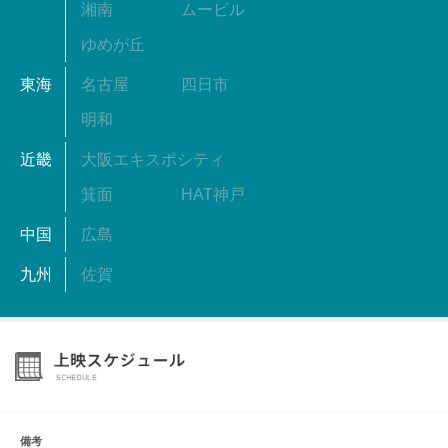
湘南
ムービル
ゆめが丘
東海
名古屋
四日市
明和
近畿
大阪エキスポシティ
箕面
HAT神戸
中国
広島
九州
佐賀
備考