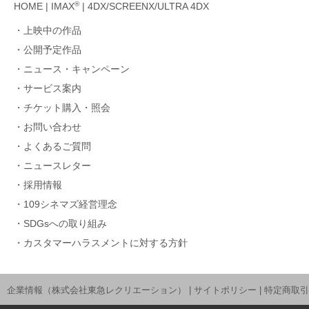
®
HOME
|
IMAX
|
4DX/SCREENX/ULTRA 4DX
上映中の作品
公開予定作品
ニュース・キャンペーン
サービス案内
チケット購入・照会
お問い合わせ
よくあるご質問
ニュースレター
採用情報
109シネマズ経営理念
SDGsへの取り組み
カスタマーハラスメントに対する方針
企業情報（株式会社東急レクリエーション）
|
サイトポリシー
|
特定商取引