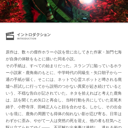
原作は、数々の傑作ホラー⼩説を世に出してきた作家・加⾨七海
が⾃⾝の体験をもとに描いた同名⼩説。
その手紙は、すべての始まりだった。スランプに陥っているホラ
ー小説家・鹿角南のもとに、中学時代の同級生・矢口朝子から一
通の手紙が届く。そこには、ネットで心霊スポットと噂される廃
墟へ肝試しに行ってから説明のつかない異変が起き続けていると
いう、不穏な告白が記されていた。ネタを拾えればと考えた鹿角
は、話を聞くため矢口と再会し、当時行動を共にしていた若尾木
綿子、小野寺淳、田崎正人らと顔を合わせる。しかし、その出会
いを境に、鹿角の周囲でも得体の知れない影が忍び寄る。日常は
わずかに歪み、やがて一人は突然の死を迎え、他の者も狂気へと
駆り立てられてゆく――。不可解な出来事は連鎖し、逃れる術の