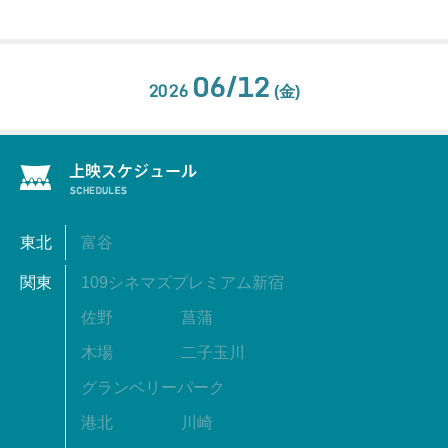
06/12
2026
(金)
東北
富谷
関東
109シネマズプレミアム新宿
佐野
菖蒲
木場
二子玉川
グランベリーパーク
港北
川崎