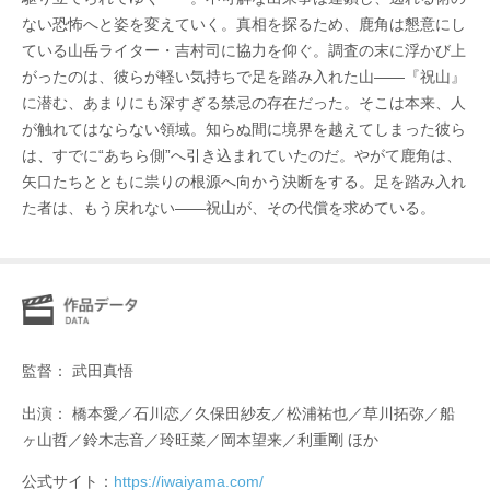
ない恐怖へと姿を変えていく。真相を探るため、鹿角は懇意にし
ている山岳ライター・吉村司に協力を仰ぐ。調査の末に浮かび上
がったのは、彼らが軽い気持ちで足を踏み入れた山——『祝山』
に潜む、あまりにも深すぎる禁忌の存在だった。そこは本来、人
が触れてはならない領域。知らぬ間に境界を越えてしまった彼ら
は、すでに“あちら側”へ引き込まれていたのだ。やがて鹿角は、
矢口たちとともに祟りの根源へ向かう決断をする。足を踏み入れ
た者は、もう戻れない——祝山が、その代償を求めている。
監督： 武⽥真悟
出演： 橋本愛／石川恋／久保田紗友／松浦祐也／草川拓弥／船
ヶ山哲／鈴木志音／玲旺菜／岡本望来／利重剛 ほか
公式サイト：
https://iwaiyama.com/