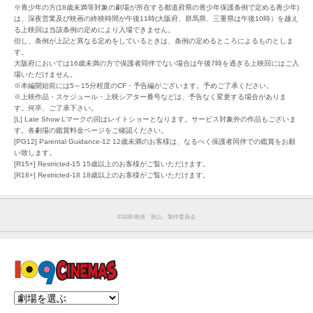
※青少年の方(18歳未満等対象の劇場が所在する都道府県の青少年保護条例で定める青少年)
は、深夜営業及び映画の終映時間が午後11時(大阪府、群馬県、三重県は午後10時）を越え
る上映回は当該条例の定めにより入場できません。
但し、条例が上記と異なる定めをしているときは、条例の定めるところによるものとしま
す。
大阪府においては16歳未満の方で保護者同伴でない場合は午後7時を過ぎる上映回にはご入
場いただけません。
※本編開始前には5～15分程度のCF・予告編がございます。予めご了承ください。
※上映作品・スケジュール・上映シアター番号などは、予告なく変更する場合がありま
す。何卒、ご了承下さい。
[L] Late Show Lマークの回はレイトショーとなります。サービス対象外の作品もございま
す。各劇場の鑑賞料金ページをご確認ください。
[PG12] Parental Guidance-12 12歳未満のお客様は、なるべく保護者同伴での鑑賞をお願
い致します。
[R15+] Restricted-15 15歳以上のお客様がご覧いただけます。
[R18+] Restricted-18 18歳以上のお客様がご覧いただけます。
©︎2026 映画「祝山」製作委員会