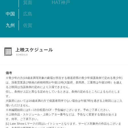
箕面
HAT神戸
中国
広島
九州
佐賀
備考
※青少年の方(18歳未満等対象の劇場が所在する都道府県の青少年保護条例で定める青少年)
は、深夜営業及び映画の終映時間が午後11時(大阪府、群馬県、三重県は午後10時）を越え
る上映回は当該条例の定めにより入場できません。
但し、条例が上記と異なる定めをしているときは、条例の定めるところによるものとしま
す。
大阪府においては16歳未満の方で保護者同伴でない場合は午後7時を過ぎる上映回にはご入
場いただけません。
※本編開始前には5～15分程度のCF・予告編がございます。予めご了承ください。
※上映作品・スケジュール・上映シアター番号などは、予告なく変更する場合がありま
す。何卒、ご了承下さい。
[L] Late Show Lマークの回はレイトショーとなります。サービス対象外の作品もございま