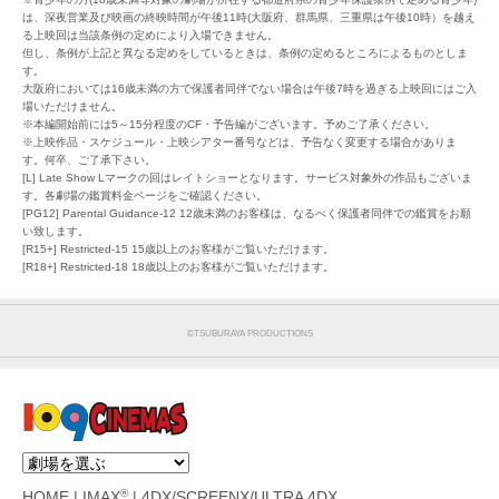
は、深夜営業及び映画の終映時間が午後11時(大阪府、群馬県、三重県は午後10時）を越え
る上映回は当該条例の定めにより入場できません。
但し、条例が上記と異なる定めをしているときは、条例の定めるところによるものとしま
す。
大阪府においては16歳未満の方で保護者同伴でない場合は午後7時を過ぎる上映回にはご入
場いただけません。
※本編開始前には5～15分程度のCF・予告編がございます。予めご了承ください。
※上映作品・スケジュール・上映シアター番号などは、予告なく変更する場合がありま
す。何卒、ご了承下さい。
[L] Late Show Lマークの回はレイトショーとなります。サービス対象外の作品もございま
す。各劇場の鑑賞料金ページをご確認ください。
[PG12] Parental Guidance-12 12歳未満のお客様は、なるべく保護者同伴での鑑賞をお願
い致します。
[R15+] Restricted-15 15歳以上のお客様がご覧いただけます。
[R18+] Restricted-18 18歳以上のお客様がご覧いただけます。
©︎TSUBURAYA PRODUCTIONS
®
HOME
|
IMAX
|
4DX/SCREENX/ULTRA 4DX