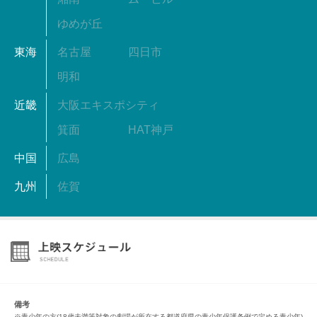
ゆめが丘
東海
名古屋
四日市
明和
近畿
大阪エキスポシティ
箕面
HAT神戸
中国
広島
九州
佐賀
備考
※青少年の方(18歳未満等対象の劇場が所在する都道府県の青少年保護条例で定める青少年)