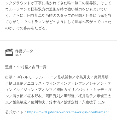
ックグラウンドが丁寧に描かれてきた唯一無二の世界観、そして
ウルトラマンと怪獣双方の造形が持つ強い魅力をひもといてい
く。さらに、円谷英二や当時のスタッフの発想と仕事にも光を当
てながら、ウルトラマンがどのようにして世界へ広がっていった
のか、その歩みをたどる。
監督： 中村裕／吉田一貴
出演： ギレルモ・デル・トロ／是枝裕和／小島秀夫／庵野秀明
／樋口真嗣／ニコラス・ウィンディング・レフン／シャノン・テ
ィンドル／ジョン・アオシマ／成田カイリ／パット・キャディガ
ン／清水節／椹木野衣／岡田秀則／黒部進／桜井浩子／毒蝮三太
夫／飯島敏宏／佐川和夫／鈴木清／飯塚定雄／宍倉徳子 ほか
公式サイト：
https://m-78.jp/videoworks/the-origin-of-ultraman/