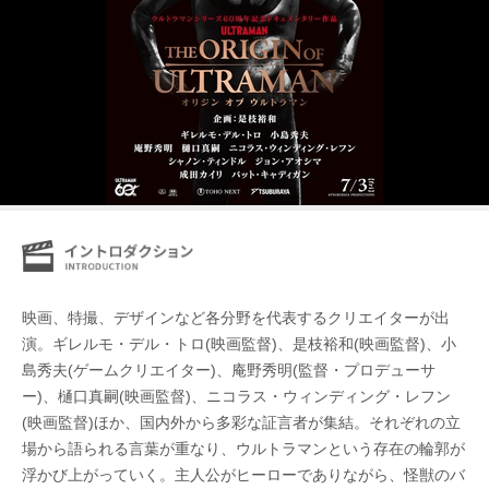
映画、特撮、デザインなど各分野を代表するクリエイターが出
演。ギレルモ・デル・トロ(映画監督)、是枝裕和(映画監督)、小
島秀夫(ゲームクリエイター)、庵野秀明(監督・プロデューサ
ー)、樋口真嗣(映画監督)、ニコラス・ウィンディング・レフン
(映画監督)ほか、国内外から多彩な証言者が集結。それぞれの立
場から語られる言葉が重なり、ウルトラマンという存在の輪郭が
浮かび上がっていく。主人公がヒーローでありながら、怪獣のバ