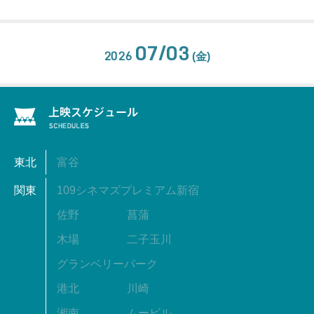
07/03
2026
(金)
東北
富谷
関東
109シネマズプレミアム新宿
佐野
菖蒲
木場
二子玉川
グランベリーパーク
港北
川崎
湘南
ムービル