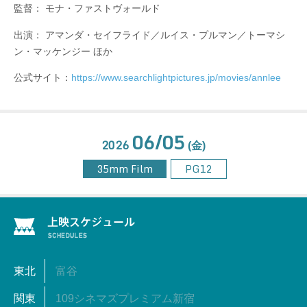
監督： モナ・ファストヴォールド
出演： アマンダ・セイフライド／ルイス・プルマン／トーマシ
ン・マッケンジー ほか
公式サイト：
https://www.searchlightpictures.jp/movies/annlee
06/05
2026
(金)
35mm Film
PG12
東北
富谷
関東
109シネマズプレミアム新宿