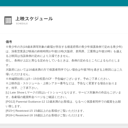
備考
※青少年の方(18歳未満等対象の劇場が所在する都道府県の青少年保護条例で定める青少年)
は、深夜営業及び映画の終映時間が午後11時(大阪府、群馬県、三重県は午後10時）を越え
る上映回は当該条例の定めにより入場できません。
但し、条例が上記と異なる定めをしているときは、条例の定めるところによるものとしま
す。
大阪府においては16歳未満の方で保護者同伴でない場合は午後7時を過ぎる上映回にはご入
場いただけません。
※本編開始前には5～15分程度のCF・予告編がございます。予めご了承ください。
※上映作品・スケジュール・上映シアター番号などは、予告なく変更する場合がありま
す。何卒、ご了承下さい。
[L] Late Show Lマークの回はレイトショーとなります。サービス対象外の作品もございま
す。各劇場の鑑賞料金ページをご確認ください。
[PG12] Parental Guidance-12 12歳未満のお客様は、なるべく保護者同伴での鑑賞をお願
い致します。
[R15+] Restricted-15 15歳以上のお客様がご覧いただけます。
[R18+] Restricted-18 18歳以上のお客様がご覧いただけます。