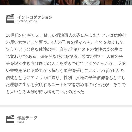
18世紀のイギリス、貧しい鍛治職人の家に生まれたアンは信仰心
の厚い女性として育つ。4人の子供を授かるも、全てを幼くして
失うという悲痛な体験の中、自らが“キリストの女性の姿の生ま
れ変わり”である、確信的な啓示を得る。彼女の性別、人種の平
等を説く生き方は多くの人々を惹きつけていくのだったが、反感
や警戒を感じる勢力から苛烈な迫害を受けていく。わずか8人の
信徒とともにアメリカに渡り、性別、人種の平等信仰をもとにし
た理想の生活を実現するユートピアを求めるのだったが、そこで
も大いなる困難が待ち構えていたのだった。