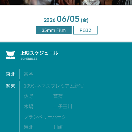
06/05
2026
(金)
35mm Film
PG12
東北
富谷
関東
109シネマズプレミアム新宿
佐野
菖蒲
木場
二子玉川
グランベリーパーク
港北
川崎