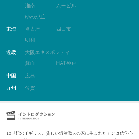
湘南
ムービル
ゆめが丘
東海
名古屋
四日市
明和
近畿
大阪エキスポシティ
箕面
HAT神戸
中国
広島
九州
佐賀
18世紀のイギリス、貧しい鍛治職人の家に生まれたアンは信仰心