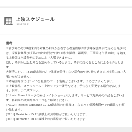
備考
※青少年の方(18歳未満等対象の劇場が所在する都道府県の青少年保護条例で定める青少年)
は、深夜営業及び映画の終映時間が午後11時(大阪府、群馬県、三重県は午後10時）を越え
る上映回は当該条例の定めにより入場できません。
但し、条例が上記と異なる定めをしているときは、条例の定めるところによるものとしま
す。
大阪府においては16歳未満の方で保護者同伴でない場合は午後7時を過ぎる上映回にはご入
場いただけません。
※本編開始前には5～15分程度のCF・予告編がございます。予めご了承ください。
※上映作品・スケジュール・上映シアター番号などは、予告なく変更する場合がありま
す。何卒、ご了承下さい。
[L] Late Show Lマークの回はレイトショーとなります。サービス対象外の作品もございま
す。各劇場の鑑賞料金ページをご確認ください。
[PG12] Parental Guidance-12 12歳未満のお客様は、なるべく保護者同伴での鑑賞をお願
い致します。
[R15+] Restricted-15 15歳以上のお客様がご覧いただけます。
[R18+] Restricted-18 18歳以上のお客様がご覧いただけます。