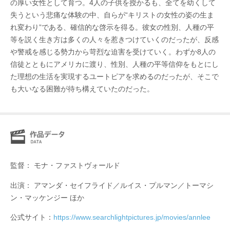
の厚い女性として育つ。4人の子供を授かるも、全てを幼くして
失うという悲痛な体験の中、自らが“キリストの女性の姿の生ま
れ変わり”である、確信的な啓示を得る。彼女の性別、人種の平
等を説く生き方は多くの人々を惹きつけていくのだったが、反感
や警戒を感じる勢力から苛烈な迫害を受けていく。わずか8人の
信徒とともにアメリカに渡り、性別、人種の平等信仰をもとにし
た理想の生活を実現するユートピアを求めるのだったが、そこで
も大いなる困難が待ち構えていたのだった。
監督： モナ・ファストヴォールド
出演： アマンダ・セイフライド／ルイス・プルマン／トーマシ
ン・マッケンジー ほか
公式サイト：
https://www.searchlightpictures.jp/movies/annlee