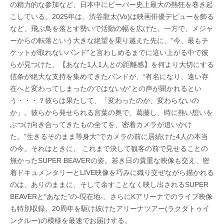
の精力的な参加など、日本中にビーバー史上最大の熱狂を巻き起
こしている。2025年は、渋谷龍太(Vo)は映画俳優デビューを飾る
など、飛ぶ鳥を落とす勢いで活動の幅を広げた。一方で、メジャ
ーからの転落という大きな絶望を乗り越えた先に、”今、最もチ
ケットが取れないバンド”と言わしめるまでに這い上がる中で彼
らが見つけた、【あなた1人1人との距離感】を何より大切にする
信条が絶大な支持を集めてきたバンドが、“有名になり、遠い存
在へと変わってしまったのではないか”との声が聞かれるとい
う・・・？彼らは果たして、「変わったのか、変わらないの
か」。彼らから発せられる言葉の奥で、葛藤し、時に熱い想いを
ぶつけ向き合ってきたもの全てを、密着カメラが追いかけ
た。”生きるそのまま等身大”でカメラの前に居続けた4人の本当
の今。それはときに、 これまで決して観客の前で見せることの
無かったSUPER BEAVERの姿。若き日の貴重な映像も交え、密
着ドキュメンタリーとLIVE映像を巧みに織り交ぜながら描かれる
のは、ありのままに、そして余すことなく映し出されるSUPER
BEAVERと"あなた"の-現在地-。さらにKアリーナでのライブ映像
も特別収録。20周年を駆け抜けたアリーナツアー(ラクダトゥイ
ンクルー)の模様を最速でお届けする。