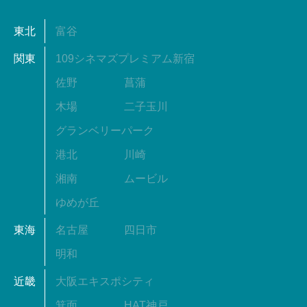
東北
富谷
関東
109シネマズプレミアム新宿
佐野
菖蒲
木場
二子玉川
グランベリーパーク
港北
川崎
湘南
ムービル
ゆめが丘
東海
名古屋
四日市
明和
近畿
大阪エキスポシティ
箕面
HAT神戸