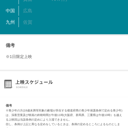
中国
広島
九州
佐賀
備考
※1日限定上映
備考
※青少年の方(18歳未満等対象の劇場が所在する都道府県の青少年保護条例で定める青少年)
は、深夜営業及び映画の終映時間が午後11時(大阪府、群馬県、三重県は午後10時）を越え
る上映回は当該条例の定めにより入場できません。
但し、条例が上記と異なる定めをしているときは、条例の定めるところによるものとしま