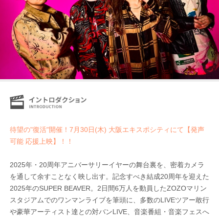
待望の"復活"開催！7月30日(木) 大阪エキスポシティにて【発声
可能 応援上映】！！
2025年・20周年アニバーサリーイヤーの舞台裏を、密着カメラ
を通して余すことなく映し出す。記念すべき結成20周年を迎えた
2025年のSUPER BEAVER。2日間6万人を動員したZOZOマリン
スタジアムでのワンマンライブを筆頭に、多数のLIVEツアー敢行
や豪華アーティスト達との対バンLIVE、音楽番組・音楽フェスへ