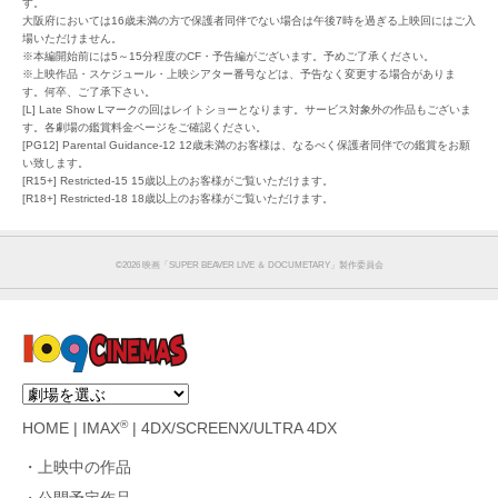
す。
大阪府においては16歳未満の方で保護者同伴でない場合は午後7時を過ぎる上映回にはご入
場いただけません。
※本編開始前には5～15分程度のCF・予告編がございます。予めご了承ください。
※上映作品・スケジュール・上映シアター番号などは、予告なく変更する場合がありま
す。何卒、ご了承下さい。
[L] Late Show Lマークの回はレイトショーとなります。サービス対象外の作品もございま
す。各劇場の鑑賞料金ページをご確認ください。
[PG12] Parental Guidance-12 12歳未満のお客様は、なるべく保護者同伴での鑑賞をお願
い致します。
[R15+] Restricted-15 15歳以上のお客様がご覧いただけます。
[R18+] Restricted-18 18歳以上のお客様がご覧いただけます。
©︎2026 映画「SUPER BEAVER LIVE ＆ DOCUMETARY」製作委員会
®
HOME
|
IMAX
|
4DX/SCREENX/ULTRA 4DX
上映中の作品