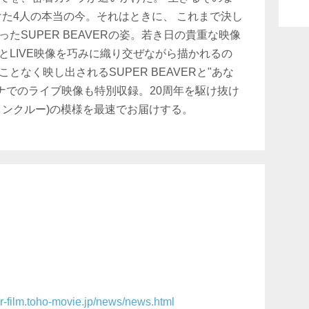
けた4人の本当の今。それはときに、 これまで決し
たSUPER BEAVERの姿。若き日の貴重な映像
とLIVE映像を巧みに織り交ぜながら描かれるの
なく映し出されるSUPER BEAVERと"あな
ーナでのライブ映像も特別収録。20周年を駆け抜け
インクルー)の模様を最速でお届けする。
er-film.toho-movie.jp/news/news.html