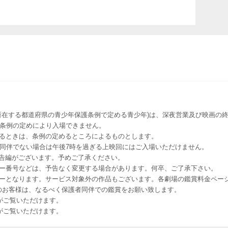
所在する都道府県の青少年保護条例で定める青少年)は、深夜営業及び映画の終
該条例の定めにより入場できません。
るときは、条例の定めるところによるものとします。
者同伴でない場合は午後7時を過ぎる上映回にはご入場いただけません。
予告編がございます。予めご了承ください。
ー番号などは、予告なく変更する場合があります。何卒、ご了承下さい。
はレイトショーとなります。サービス対象外の作品もございます。各劇場の鑑賞料金ペ
-12 12歳未満のお客様は、なるべく保護者同伴での鑑賞をお願い致します。
のお客様がご覧いただけます。
のお客様がご覧いただけます。