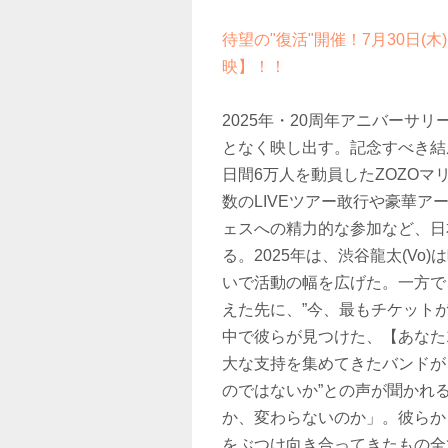
待望の"復活"開催！7月30日(
映】！！
2025年・20周年アニバーサ
となく映し出す。記念すべき結成2
日間6万人を動員したZOZO
数のLIVEツアー敢行や豪華ア
ェスへの精力的な参加など、日
る。2025年は、渋谷龍太(V
いで活動の幅を広げた。一方で
えた先に、”今、最もチケット
中で彼らが見つけた、【あなた
大な支持を集めてきたバンドが
のではないか”との声が聞かれ
か、変わらないのか」。彼らか
をぶつけ向き合ってきたもの全