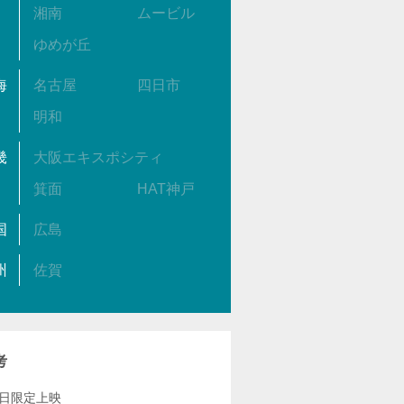
湘南
ムービル
ゆめが丘
海
名古屋
四日市
明和
畿
大阪エキスポシティ
箕面
HAT神戸
国
広島
州
佐賀
考
1日限定上映