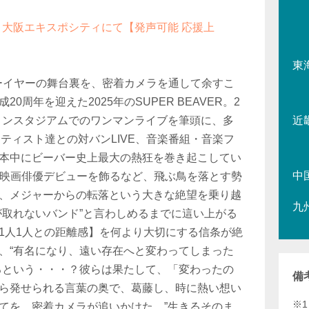
木) 大阪エキスポシティにて【発声可能 応援上
東
リーイヤーの舞台裏を、密着カメラを通して余すこ
0周年を迎えた2025年のSUPER BEAVER。2
マリンスタジアムでのワンマンライブを筆頭に、多
近
ーティスト達との対バンLIVE、音楽番組・音楽フ
本中にビーバー史上最大の熱狂を巻き起こしてい
中
o)は映画俳優デビューを飾るなど、飛ぶ鳥を落とす勢
、メジャーからの転落という大きな絶望を乗り越
九
が取れないバンド”と言わしめるまでに這い上がる
1人1人との距離感】を何より大切にする信条が絶
、“有名になり、遠い存在へと変わってしまった
るという・・・？彼らは果たして、「変わったの
備
ら発せられる言葉の奥で、葛藤し、時に熱い想い
※
てを、密着カメラが追いかけた。”生きるそのま