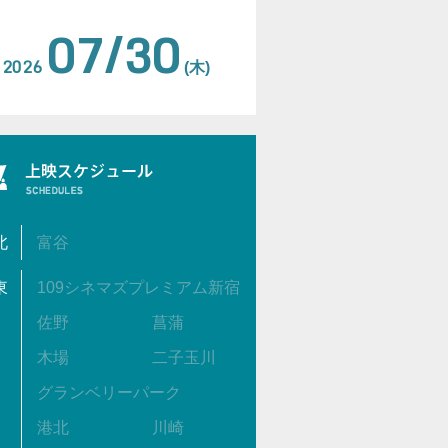
07/30
2026
(木)
北
富谷
東
109シネマズプレミアム新宿
佐野
菖蒲
木場
二子玉川
グランベリーパーク
港北
川崎