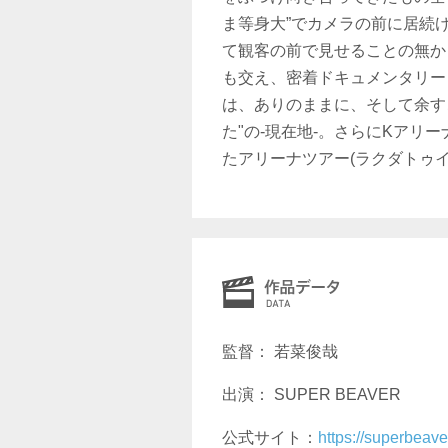
ま等身大”でカメラの前に居続
て観客の前で見せることの無かっ
も交え、密着ドキュメンタリー
は、ありのままに、そして余すこと
た"の-現在地-。さらにKアリ
たアリーナツアー(ラクダトゥ
監督： 若菜俊哉
出演： SUPER BEAVER
公式サイト：
https://superbeav