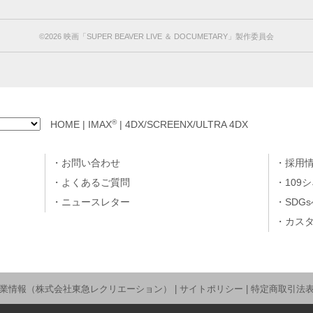
©︎2026 映画「SUPER BEAVER LIVE ＆ DOCUMETARY」製作委員会
®
HOME
|
IMAX
|
4DX/SCREENX/ULTRA 4DX
お問い合わせ
採用
よくあるご質問
109
ニュースレター
SDG
カス
業情報（株式会社東急レクリエーション）
|
サイトポリシー
|
特定商取引法