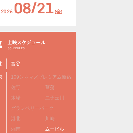
08/21
2026
(金)
北
富谷
東
109シネマズプレミアム新宿
佐野
菖蒲
木場
二子玉川
グランベリーパーク
港北
川崎
湘南
ムービル