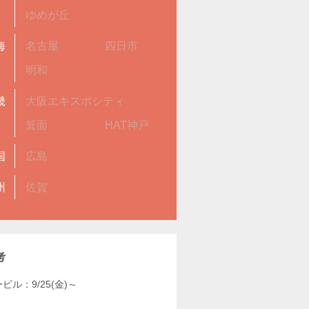
ゆめが丘
海
名古屋
四日市
明和
畿
大阪エキスポシティ
箕面
HAT神戸
国
広島
州
佐賀
考
ビル：9/25(金)～