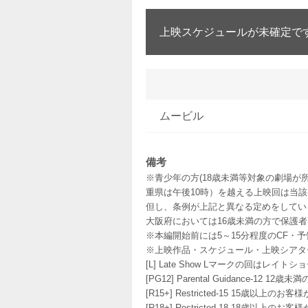
上映スケジュールが未確定で
ムービル
備考
※青少年の方(18歳未満等対象の劇場が
重県は午後10時）を越える上映回は当
但し、条例が上記と異なる定めをしてい
大阪府においては16歳未満の方で保護
※本編開始前には5～15分程度のCF・
※上映作品・スケジュール・上映シアタ
[L] Late Show Lマークの回
[PG12] Parental Guidance
[R15+] Restricted-15 15歳以上
[R18+] Restricted-18 18歳以上