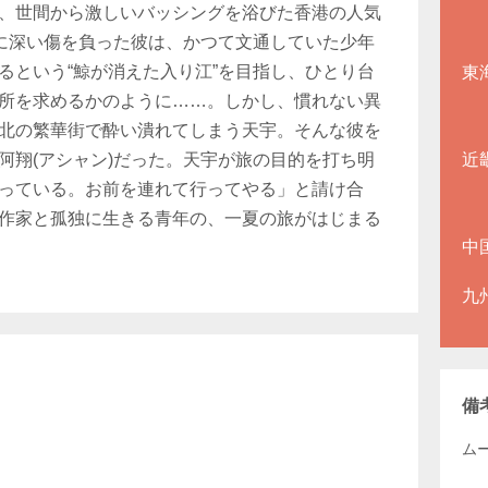
、世間から激しいバッシングを浴びた香港の人気
心に深い傷を負った彼は、かつて文通していた少年
るという“鯨が消えた入り江”を目指し、ひとり台
東
所を求めるかのように……。しかし、慣れない異
北の繁華街で酔い潰れてしまう天宇。そんな彼を
阿翔(アシャン)だった。天宇が旅の目的を打ち明
近
っている。お前を連れて行ってやる」と請け合
作家と孤独に生きる青年の、一夏の旅がはじまる
中
九
備
ムー