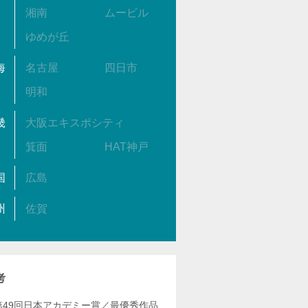
湘南
ムービル
ゆめが丘
海
名古屋
四日市
明和
畿
大阪エキスポシティ
箕面
HAT神戸
国
広島
州
佐賀
考
第49回日本アカデミー賞／最優秀作品