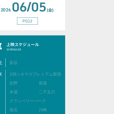
06/05
2026
(金)
PG12
北
富谷
東
109シネマズプレミアム新宿
佐野
菖蒲
木場
二子玉川
グランベリーパーク
港北
川崎