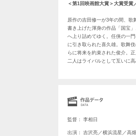
＜第1回映画館大賞＞大賞受賞
原作の吉田修一が3年の間、歌
書き上げた渾身の作品「国宝」
へ上り詰めてゆく。任侠の一門
に引き取られた喜久雄。歌舞伎
らに将来を約束された俊介。正
二人はライバルとして互いに高
監督： 李相日
出演： 吉沢亮／横浜流星／高