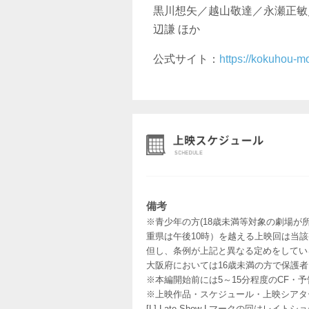
黒川想矢／越山敬達／永瀬正敏
辺謙 ほか
公式サイト：
https://kokuhou-m
備考
※青少年の方(18歳未満等対象の劇場が
重県は午後10時）を越える上映回は当
但し、条例が上記と異なる定めをしてい
大阪府においては16歳未満の方で保護
※本編開始前には5～15分程度のCF・
※上映作品・スケジュール・上映シアタ
[L] Late Show Lマークの回