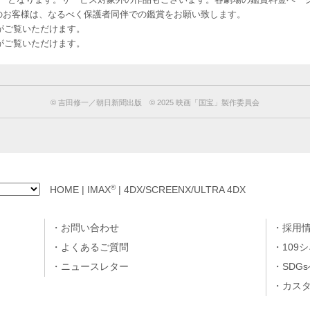
-12 12歳未満のお客様は、なるべく保護者同伴での鑑賞をお願い致します。
のお客様がご覧いただけます。
のお客様がご覧いただけます。
© 吉田修一／朝日新聞出版 © 2025 映画「国宝」製作委員会
®
HOME
|
IMAX
|
4DX/SCREENX/ULTRA 4DX
お問い合わせ
採用
よくあるご質問
109
ニュースレター
SDG
カス