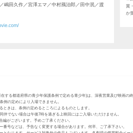
／嶋田久作／宮澤エマ／中村鴈治郎／田中泯／渡
賞
か
ovie.com/
所在する都道府県の青少年保護条例で定める青少年)は、深夜営業及び映画の終
該条例の定めにより入場できません。
るときは、条例の定めるところによるものとします。
者同伴でない場合は午後7時を過ぎる上映回にはご入場いただけません。
予告編がございます。予めご了承ください。
ー番号などは、予告なく変更する場合があります。何卒、ご了承下さい。
はレイトショーとなります。サービス対象外の作品もございます。各劇場の鑑賞料金ペ