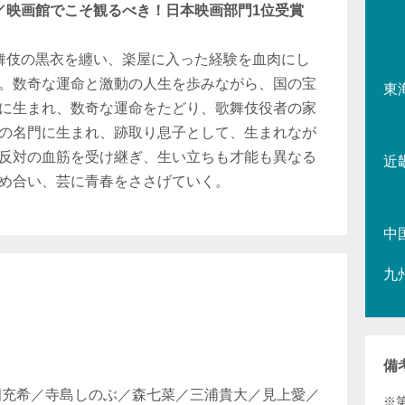
／映画館でこそ観るべき！日本映画部門1位受賞
舞伎の黒衣を纏い、楽屋に入った経験を血肉にし
。数奇な運命と激動の人生を歩みながら、国の宝
東
に生まれ、数奇な運命をたどり、歌舞伎役者の家
の名門に生まれ、跡取り息子として、生まれなが
反対の血筋を受け継ぎ、生い立ちも才能も異なる
近
め合い、芸に青春をささげていく。
中
九
備
畑充希／寺島しのぶ／森七菜／三浦貴大／見上愛／
※