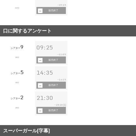
19:15
~
102分
販売終了
口に関するアンケート
9
09:25
シアター
11:05
~
89分
販売終了
5
14:35
シアター
16:15
~
89分
販売終了
2
21:30
シアター
23:10
~
[L]
89分
販売終了
スーパーガール[字幕]