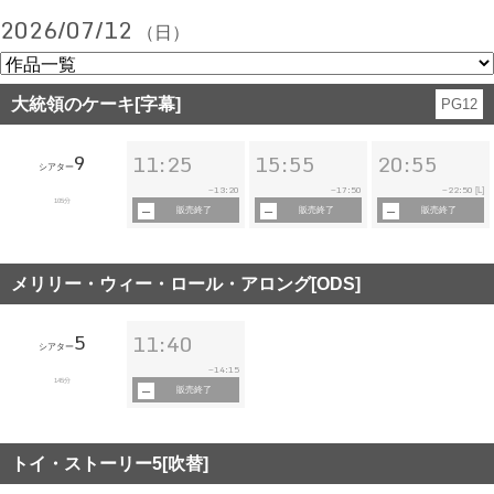
2026/07/12
（日）
大統領のケーキ[字幕]
PG12
9
11:25
15:55
20:55
シアター
13:20
17:50
22:50
~
~
~
[L]
105分
販売終了
販売終了
販売終了
メリリー・ウィー・ロール・アロング[ODS]
5
11:40
シアター
14:15
~
145分
販売終了
トイ・ストーリー5[吹替]