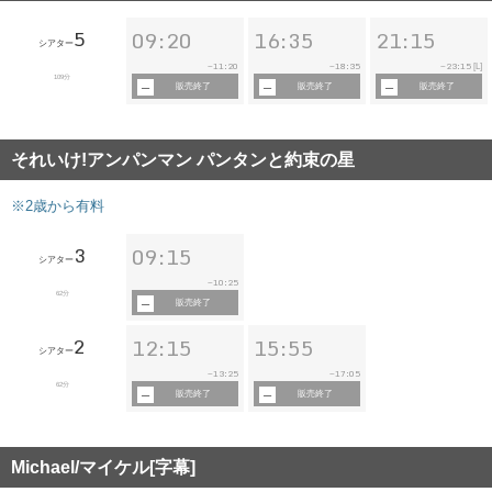
5
09:20
16:35
21:15
シアター
11:20
18:35
23:15
~
~
~
[L]
109分
販売終了
販売終了
販売終了
それいけ!アンパンマン パンタンと約束の星
※2歳から有料
3
09:15
シアター
10:25
~
62分
販売終了
2
12:15
15:55
シアター
13:25
17:05
~
~
62分
販売終了
販売終了
Michael/マイケル[字幕]