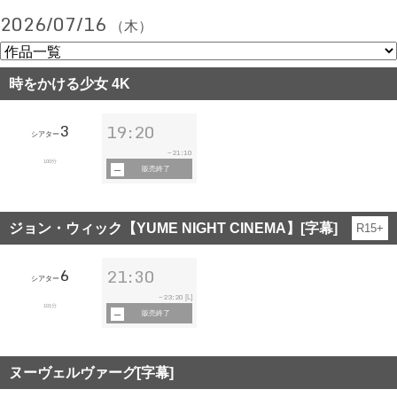
2026/07/16
（木）
時をかける少女 4K
3
19:20
シアター
21:10
~
100分
販売終了
ジョン・ウィック【YUME NIGHT CINEMA】[字幕]
R15+
6
21:30
シアター
23:20
~
[L]
101分
販売終了
ヌーヴェルヴァーグ[字幕]