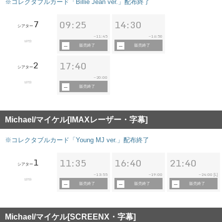
※コレクタブルカード「Billie Jean ver.」配布終了
7
09:25
14:30
シアター
11:45
16:50
~
~
127分
販売終了
販売終了
2
17:40
シアター
20:00
~
127分
販売終了
Michael/マイケル[IMAXレーザー・字幕]
※コレクタブルカード「Young MJ ver.」配布終了
1
11:35
16:40
21:40
シアター
13:55
19:00
24:00
~
~
~
[L]
127分
販売終了
販売終了
販売終了
Michael/マイケル[SCREENX・字幕]