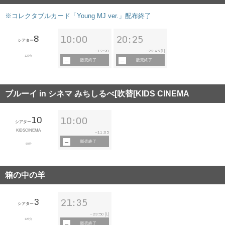
※コレクタブルカード「Young MJ ver.」配布終了
8
10:00
20:25
シアター
12:20
22:45
~
~
[L]
127分
販売終了
販売終了
ブルーイ in シネマ みちしるべ[吹替[KIDS CINEMA
10
10:00
シアター
KIDSCINEMA
11:05
~
販売終了
60分
箱の中の羊
3
21:35
シアター
23:50
~
[L]
125分
販売終了