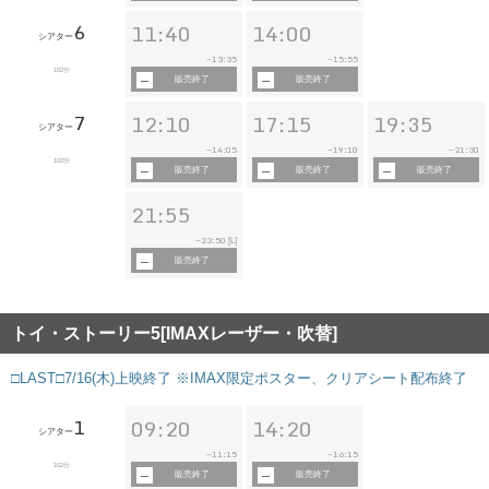
6
11:40
14:00
シアター
13:35
15:55
~
~
102分
販売終了
販売終了
7
12:10
17:15
19:35
シアター
14:05
19:10
21:30
~
~
~
102分
販売終了
販売終了
販売終了
21:55
23:50
~
[L]
販売終了
トイ・ストーリー5[IMAXレーザー・吹替]
□LAST□7/16(木)上映終了 ※IMAX限定ポスター、クリアシート配布終了
1
09:20
14:20
シアター
11:15
16:15
~
~
102分
販売終了
販売終了