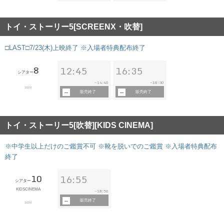
トイ・ストーリー5[SCREENX・吹替]
□LAST□7/23(木)上映終了 ※入場者特典配布終了
8
12:45
16:35
シアター
14:40
18:30
~
~
102分
販売終了
販売終了
トイ・ストーリー5[吹替][KIDS CINEMA]
※中学生以上だけのご鑑賞不可 ※靴を脱いでのご鑑賞 ※入場者特典配布
終了
10
16:55
シアター
KIDSCINEMA
18:50
~
販売終了
102分