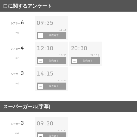
口に関するアンケート
6
09:35
シアター
11:15
~
89分
販売終了
4
12:10
20:30
シアター
13:50
22:10
~
~
[L]
89分
販売終了
販売終了
3
14:15
シアター
15:55
~
89分
販売終了
スーパーガール[字幕]
3
09:30
シアター
11:30
~
109分
販売終了