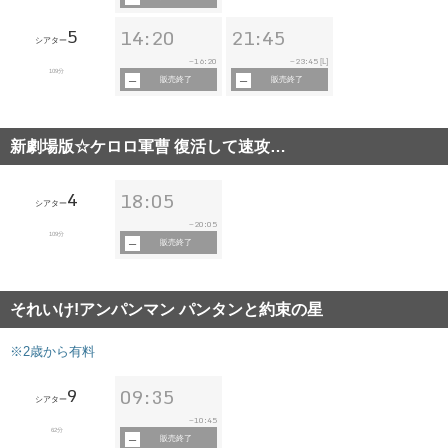
5
14:20
21:45
シアター
16:20
23:45
~
~
[L]
109分
販売終了
販売終了
新劇場版☆ケロロ軍曹 復活して速攻…
4
18:05
シアター
20:05
~
109分
販売終了
それいけ!アンパンマン パンタンと約束の星
※2歳から有料
9
09:35
シアター
10:45
~
62分
販売終了