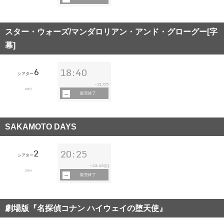
スター・ウォーズ/マンダロリアン・アンド・グローグー[字
幕]
6
18:40
シアター
21:05
~
132分
販売終了
SAKAMOTO DAYS
2
20:25
シアター
22:45
~
[L]
129分
販売終了
劇場版『名探偵コナン ハイウェイの堕天使』