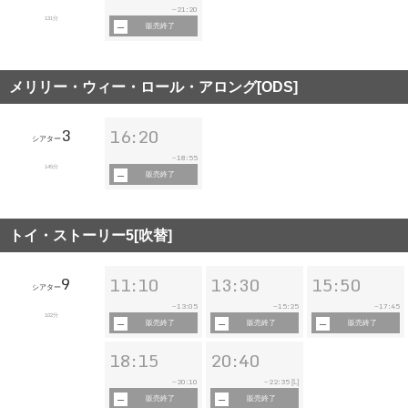
21:20
~
131分
販売終了
メリリー・ウィー・ロール・アロング[ODS]
3
16:20
シアター
18:55
~
145分
販売終了
トイ・ストーリー5[吹替]
9
11:10
13:30
15:50
シアター
13:05
15:25
17:45
~
~
~
102分
販売終了
販売終了
販売終了
18:15
20:40
20:10
22:35
~
~
[L]
販売終了
販売終了