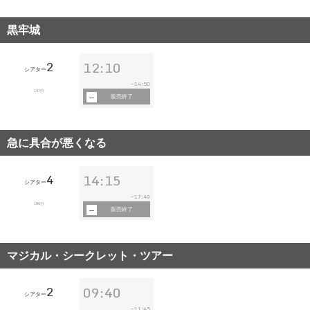
黒牢城
2
12:10
シアター
14:50
~
147分
販売終了
急に具合が悪くなる
4
14:15
シアター
17:40
~
196分
販売終了
マジカル・シークレット・ツアー
2
09:40
シアター
11:45
~