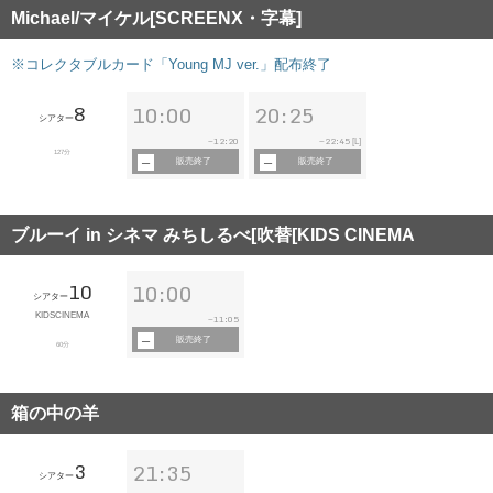
Michael/マイケル[SCREENX・字幕]
※コレクタブルカード「Young MJ ver.」配布終了
8
10:00
20:25
シアター
12:20
22:45
~
~
[L]
127分
販売終了
販売終了
ブルーイ in シネマ みちしるべ[吹替[KIDS CINEMA
10
10:00
シアター
KIDSCINEMA
11:05
~
販売終了
60分
箱の中の羊
3
21:35
シアター