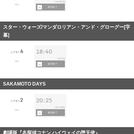
23:50
~
[L]
125分
販売終了
スター・ウォーズ/マンダロリアン・アンド・グローグー[字
幕]
6
18:40
シアター
21:05
~
132分
販売終了
SAKAMOTO DAYS
2
20:25
シアター
22:45
~
[L]
129分
販売終了
劇場版『名探偵コナン ハイウェイの堕天使』