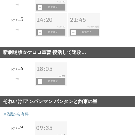
11:30
~
109分
販売終了
5
14:20
21:45
シアター
16:20
23:45
~
~
[L]
109分
販売終了
販売終了
新劇場版☆ケロロ軍曹 復活して速攻…
4
18:05
シアター
20:05
~
109分
販売終了
それいけ!アンパンマン パンタンと約束の星
※2歳から有料
9
09:35
シアター
10:45
~