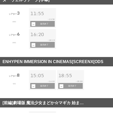
3
11:55
シアター
13:50
~
106分
販売終了
6
16:20
シアター
18:15
~
106分
販売終了
ENHYPEN IMMERSION IN CINEMAS[SCREENX[ODS
8
15:05
18:55
シアター
16:10
20:00
~
~
52分
販売終了
販売終了
[前編]劇場版 魔法少女まどか☆マギカ 始ま…