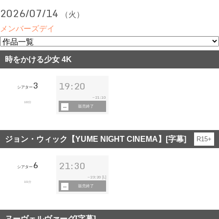
2026/07/14
（火）
メンバーズデイ
時をかける少女 4K
3
19:20
シアター
21:10
~
100分
販売終了
ジョン・ウィック【YUME NIGHT CINEMA】[字幕]
R15+
6
21:30
シアター
23:20
~
[L]
101分
販売終了
ヌーヴェルヴァーグ[字幕]