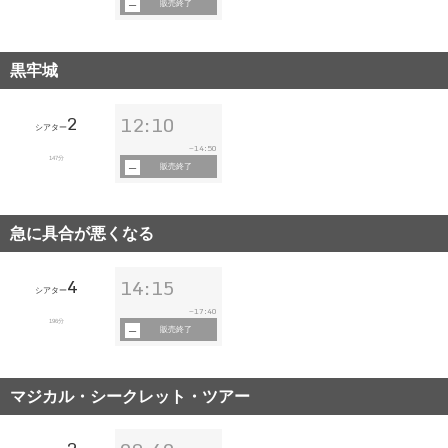
販売終了
黒牢城
2
12:10
シアター
14:50
~
147分
販売終了
急に具合が悪くなる
4
14:15
シアター
17:40
~
196分
販売終了
マジカル・シークレット・ツアー