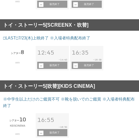
102分
販売終了
販売終了
トイ・ストーリー5[SCREENX・吹替]
□LAST□7/23(木)上映終了 ※入場者特典配布終了
8
12:45
16:35
シアター
14:40
18:30
~
~
102分
販売終了
販売終了
トイ・ストーリー5[吹替][KIDS CINEMA]
※中学生以上だけのご鑑賞不可 ※靴を脱いでのご鑑賞 ※入場者特典配布
終了
10
16:55
シアター
KIDSCINEMA
18:50
~
販売終了
102分