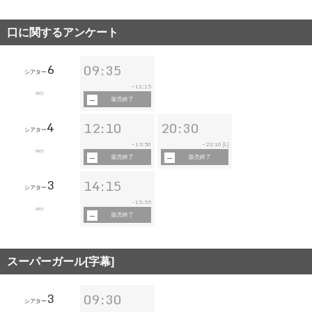
口に関するアンケート
6
09:35
シアター
11:15
~
89分
販売終了
4
12:10
20:30
シアター
13:50
22:10
~
~
[L]
89分
販売終了
販売終了
3
14:15
シアター
15:55
~
89分
販売終了
スーパーガール[字幕]
3
09:30
シアター