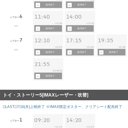
販売終了
販売終了
6
11:40
14:00
シアター
13:35
15:55
~
~
102分
販売終了
販売終了
7
12:10
17:15
19:35
シアター
14:05
19:10
21:30
~
~
~
102分
販売終了
販売終了
販売終了
21:55
23:50
~
[L]
販売終了
トイ・ストーリー5[IMAXレーザー・吹替]
□LAST□7/16(木)上映終了 ※IMAX限定ポスター、クリアシート配布終了
1
09:20
14:20
シアター
11:15
16:15
~
~