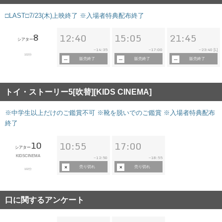
□LAST□7/23(木)上映終了 ※入場者特典配布終了
8
12:40
15:05
21:45
シアター
14:35
17:00
23:40
~
~
~
[L]
102分
販売終了
販売終了
販売終了
トイ・ストーリー5[吹替][KIDS CINEMA]
※中学生以上だけのご鑑賞不可 ※靴を脱いでのご鑑賞 ※入場者特典配布
終了
10
10:55
17:00
シアター
KIDSCINEMA
12:50
18:55
~
~
売り切れ
売り切れ
102分
口に関するアンケート