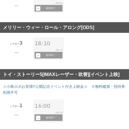
18:10
~
131分
販売終了
メリリー・ウィー・ロール・アロング[ODS]
3
18:10
シアター
20:45
~
145分
販売終了
トイ・ストーリー5[IMAXレーザー・吹替][イベント上映]
☆小島ロボお登壇!!公開記念イベント付き上映会☆ ※無料鑑賞・招待券
利用不可
1
16:00
シアター
18:25
~
102分
販売終了