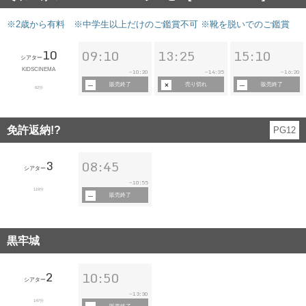
※2歳から有料 ※中学生以上だけのご鑑賞不可 ※靴を脱いでのご鑑賞
10
09:10
13:25
15:10
シアター
KIDSCINEMA
10:20
14:35
16:20
~
~
~
販売終了
売り切れ
販売終了
62分
免許返納!?
PG12
3
08:45
シアター
10:55
~
119分
販売終了
黒牢城
2
10:50
シアター
13:30
~
147分