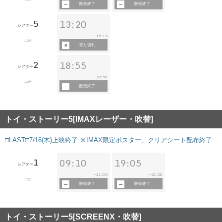
販売終了
販売終了
5
13:20
シアター
15:15
~
102分
売り切れ
2
18:55
シアター
20:50
~
102分
販売終了
トイ・ストーリー5[IMAXレーザー・吹替]
□LAST□7/16(木)上映終了 ※IMAX限定ポスター、クリアシート配布終了
1
09:10
19:05
シアター
11:05
21:00
~
~
102分
販売終了
販売終了
トイ・ストーリー5[SCREENX・吹替]