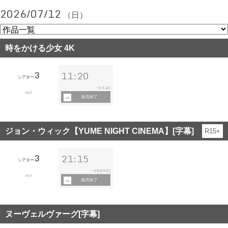
2026/07/12
（日）
時をかける少女 4K
3
11:20
シアター
13:10
~
100分
販売終了
ジョン・ウィック【YUME NIGHT CINEMA】[字幕]
R15+
3
21:15
シアター
23:05
~
[L]
101分
販売終了
ヌーヴェルヴァーグ[字幕]