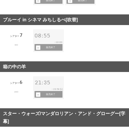
販売終了
販売終了
ブルーイ in シネマ みちしるべ[吹替]
7
08:55
シアター
10:00
~
60分
販売終了
箱の中の羊
6
21:35
シアター
23:50
~
[L]
125分
販売終了
スター・ウォーズ/マンダロリアン・アンド・グローグー[字
幕]