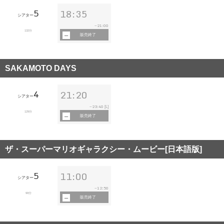
5
18:35
シアター
21:00
~
132分
販売終了
SAKAMOTO DAYS
4
21:20
シアター
23:40
~
[L]
129分
販売終了
ザ・スーパーマリオギャラクシー・ムービー[日本語版]
5
11:00
シアター
12:50
~
99分
販売終了