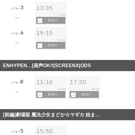
3
13:35
シアター
15:30
~
106分
販売終了
6
19:15
シアター
21:10
~
106分
販売終了
ENHYPEN…[発声OK!![SCREENX[ODS
8
11:10
17:30
シアター
12:15
18:35
~
~
52分
販売終了
販売終了
[前編]劇場版 魔法少女まどか☆マギカ 始ま…
5
15:50
シアター