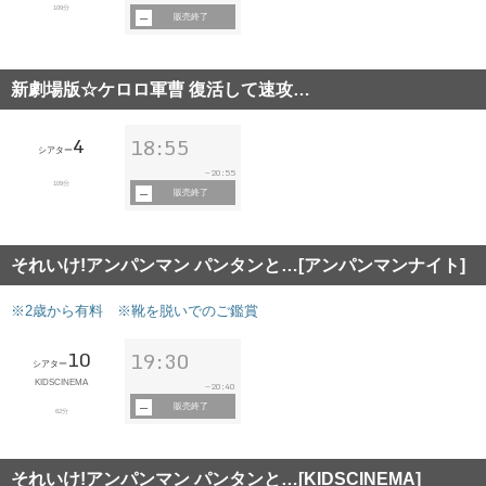
109分
販売終了
新劇場版☆ケロロ軍曹 復活して速攻…
4
18:55
シアター
20:55
~
109分
販売終了
それいけ!アンパンマン パンタンと…[アンパンマンナイト]
※2歳から有料 ※靴を脱いでのご鑑賞
10
19:30
シアター
KIDSCINEMA
20:40
~
販売終了
62分
それいけ!アンパンマン パンタンと…[KIDSCINEMA]