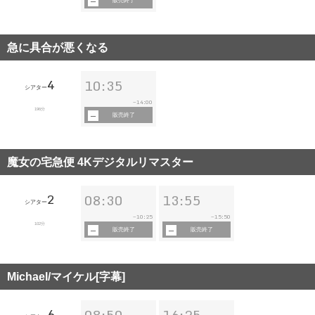
販売終了
急に具合が悪くなる
4
10:35
シアター
14:00
~
196分
販売終了
魔女の宅急便 4Kデジタルリマスター
2
08:30
13:55
シアター
10:25
15:50
~
~
102分
販売終了
販売終了
Michael/マイケル[字幕]
6
08:50
16:25