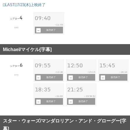
□LAST□7/23(木)上映終了
4
09:40
シアター
11:55
~
119分
販売終了
Michael/マイケル[字幕]
6
09:55
12:50
15:45
シアター
12:20
15:15
18:10
~
~
~
127分
販売終了
販売終了
販売終了
18:35
21:25
21:00
23:50
~
~
[L]
販売終了
販売終了
スター・ウォーズ/マンダロリアン・アンド・グローグー[字
幕]