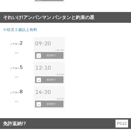
それいけ!アンパンマン パンタンと約束の星
※幼児２歳以上有料
2
09:20
シアター
10:35
~
62分
販売終了
5
12:10
シアター
13:25
~
62分
販売終了
8
14:30
シアター
15:45
~
62分
販売終了
免許返納!?
PG12