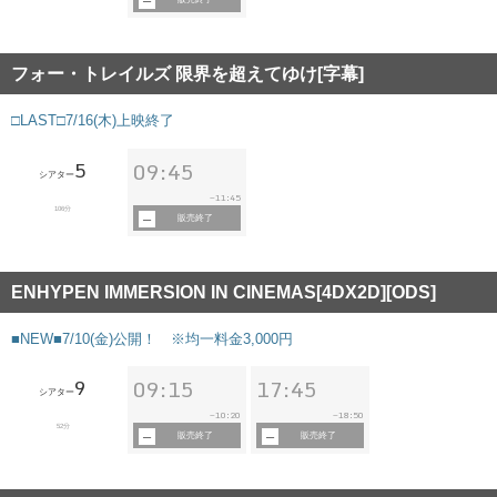
フォー・トレイルズ 限界を超えてゆけ[字幕]
□LAST□7/16(木)上映終了
5
09:45
シアター
11:45
~
106分
販売終了
ENHYPEN IMMERSION IN CINEMAS[4DX2D][ODS]
■NEW■7/10(金)公開！ ※均一料金3,000円
9
09:15
17:45
シアター
10:20
18:50
~
~
52分
販売終了
販売終了