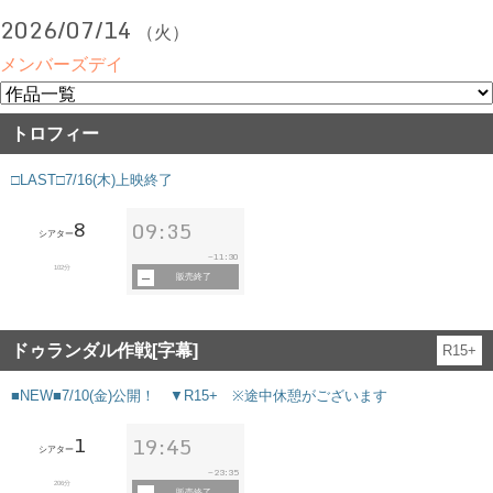
2026/07/14
（火）
メンバーズデイ
トロフィー
□LAST□7/16(木)上映終了
8
09:35
シアター
11:30
~
102分
販売終了
ドゥランダル作戦[字幕]
R15+
■NEW■7/10(金)公開！ ▼R15+ ※途中休憩がございます
1
19:45
シアター
23:35
~
206分
販売終了