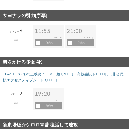
サヨナラの引力[字幕]
8
11:55
21:00
シアター
14:05
23:10
~
~
[L]
115分
販売終了
販売終了
時をかける少女 4K
□LAST□7/23(木)上映終了 ※一般1,700円、高校生以下1,000円（非会員
様エグゼクティブシート3,000円）
7
19:20
シアター
21:10
~
100分
販売終了
新劇場版☆ケロロ軍曹 復活して速攻…