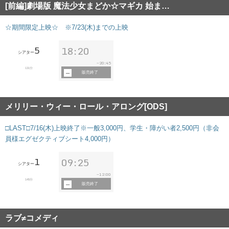
[前編]劇場版 魔法少女まどか☆マギカ 始ま…
☆期間限定上映☆ ※7/23(木)までの上映
5
18:20
シアター
20:45
~
131分
販売終了
メリリー・ウィー・ロール・アロング[ODS]
□LAST□7/16(木)上映終了※一般3,000円、学生・障がい者2,500円（非会
員様エグゼクティブシート4,000円）
1
09:25
シアター
12:00
~
145分
販売終了
ラブ≠コメディ