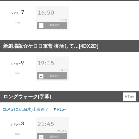
7
16:50
シアター
18:55
~
109分
販売終了
新劇場版☆ケロロ軍曹 復活して…[4DX2D]
9
19:15
シアター
21:15
~
109分
販売終了
ロングウォーク[字幕]
R15+
□LAST□7/16(木)上映終了 ▼R15+
3
21:45
シアター
23:45
~
[L]
108分
販売終了