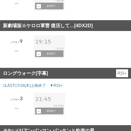
18:55
~
109分
販売終了
新劇場版☆ケロロ軍曹 復活して…[4DX2D]
9
19:15
シアター
21:15
~
109分
販売終了
ロングウォーク[字幕]
R15+
□LAST□7/16(木)上映終了 ▼R15+
3
21:45
シアター
23:45
~
[L]
108分
販売終了
それいけ!アンパンマン パンタンと約束の星