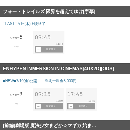
フォー・トレイルズ 限界を超えてゆけ[字幕]
□LAST□7/16(木)上映終了
5
09:45
シアター
11:45
~
106分
販売終了
ENHYPEN IMMERSION IN CINEMAS[4DX2D][ODS]
■NEW■7/10(金)公開！ ※均一料金3,000円
9
09:15
17:45
シアター
10:20
18:50
~
~
52分
販売終了
販売終了
[前編]劇場版 魔法少女まどか☆マギカ 始ま…