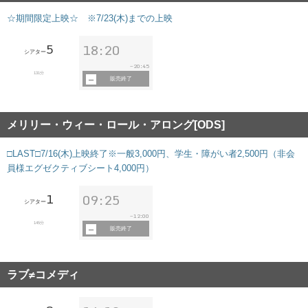
☆期間限定上映☆ ※7/23(木)までの上映
5
18:20
シアター
20:45
~
131分
販売終了
メリリー・ウィー・ロール・アロング[ODS]
□LAST□7/16(木)上映終了※一般3,000円、学生・障がい者2,500円（非会
員様エグゼクティブシート4,000円）
1
09:25
シアター
12:00
~
145分
販売終了
ラブ≠コメディ