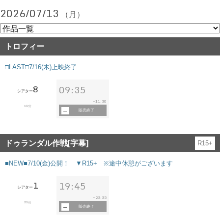
2026/07/13
（月）
トロフィー
□LAST□7/16(木)上映終了
8
09:35
シアター
11:30
~
102分
販売終了
ドゥランダル作戦[字幕]
R15+
■NEW■7/10(金)公開！ ▼R15+ ※途中休憩がございます
1
19:45
シアター
23:35
~
206分
販売終了