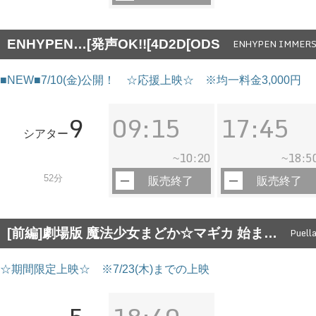
ENHYPEN…[発声OK!![4D2D[ODS
ENHYPEN IMMERS
■NEW■7/10(金)公開！ ☆応援上映☆ ※均一料金3,000円
9
09:15
17:45
シアター
10:20
18:5
~
~
52分
販売終了
販売終了
[前編]劇場版 魔法少女まどか☆マギカ 始ま…
Puell
☆期間限定上映☆ ※7/23(木)までの上映