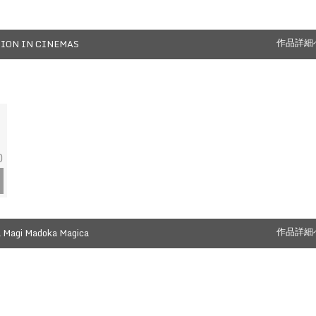
ION IN CINEMAS
作品詳細
0
a Magi Madoka Magica
作品詳細