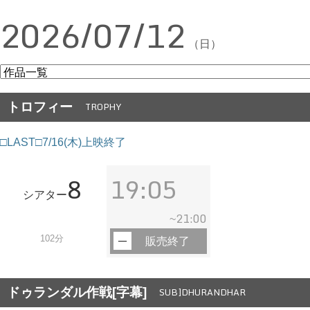
2026/07/12
（日）
トロフィー
TROPHY
□LAST□7/16(木)上映終了
8
19:05
シアター
21:00
~
102分
販売終了
ドゥランダル作戦[字幕]
SUB]DHURANDHAR