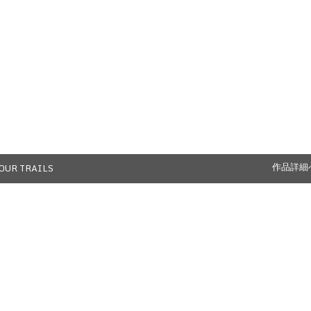
OUR TRAILS
作品詳細