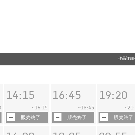
作品詳細
14:15
16:45
19:20
0
16:15
18:45
21
~
~
~
販売終了
販売終了
販売終了