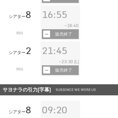
8
16:55
シアター
18:40
~
89分
販売終了
2
21:45
シアター
23:30
~
[L]
89分
販売終了
サヨナラの引力[字幕]
SUB]ONCE WE WERE US
8
09:20
シアター