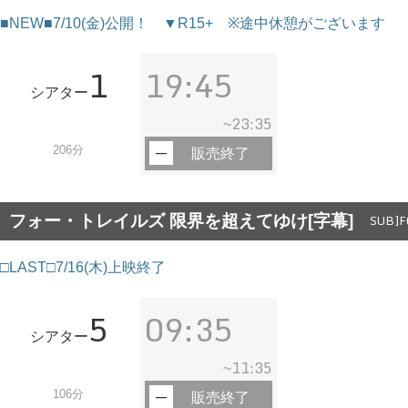
■NEW■7/10(金)公開！ ▼R15+ ※途中休憩がございます
1
19:45
シアター
23:35
~
206分
販売終了
フォー・トレイルズ 限界を超えてゆけ[字幕]
SUB]F
□LAST□7/16(木)上映終了
5
09:35
シアター
11:35
~
106分
販売終了