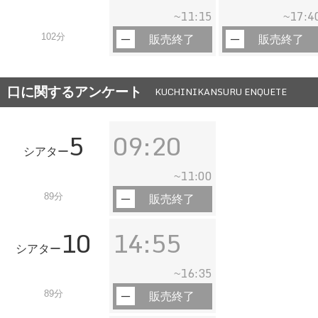
11:15
17:4
~
~
102分
販売終了
販売終了
口に関するアンケート
KUCHINIKANSURU ENQUETE
5
09:20
シアター
11:00
~
89分
販売終了
10
14:55
シアター
16:35
~
89分
販売終了