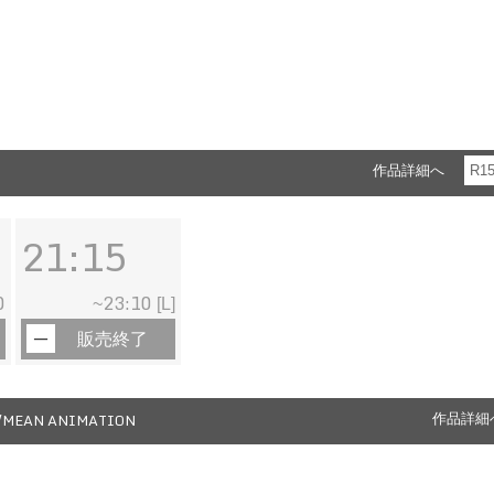
作品詳細へ
R1
21:15
0
23:10
~
[L]
販売終了
/MEAN ANIMATION
作品詳細