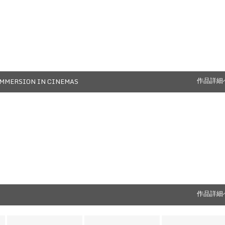
MMERSION IN CINEMAS
作品詳細
作品詳細