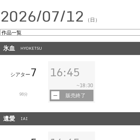
2026/07/12
（日）
氷血
HYOKETSU
7
16:45
シアター
18:30
~
98分
販売終了
遺愛
IAI