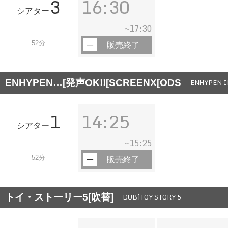
3
16:30
シアター
17:30
~
52分
販売終了
ENHYPEN…[発声OK!![SCREENX[ODS
ENHYPEN I
1
14:25
シアター
15:25
~
52分
販売終了
トイ・ストーリー5[吹替]
DUB]TOY STORY 5