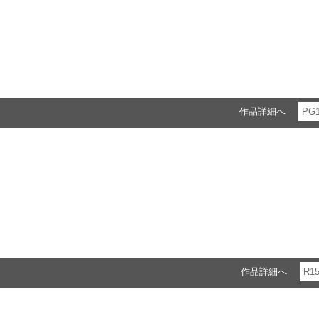
作品詳細へ
PG
作品詳細へ
R1