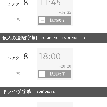
8
11:45
シアター
14:35
~
138分
販売終了
殺人の追憶[字幕]
SUB]MEMORIES OF MURDER
8
18:00
シアター
20:20
~
130分
販売終了
ドライヴ[字幕]
SUB]DRIVE