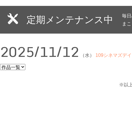
毎日
定期メンテナンス中
まこ
2025/11/12
（水）
109シネマズデイ
※以上