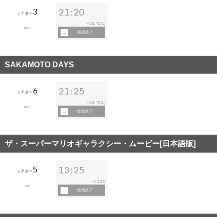
3
21:20
シアター
23:45
~
[L]
132分
販売終了
SAKAMOTO DAYS
6
21:25
シアター
23:45
~
[L]
129分
販売終了
ザ・スーパーマリオギャラクシー・ムービー[日本語版]
5
13:25
シアター
15:15
~
99分
販売終了