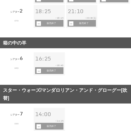
2
18:25
21:10
シアター
20:45
23:30
~
~
[L]
127分
販売終了
販売終了
箱の中の羊
6
16:25
シアター
18:40
~
125分
販売終了
スター・ウォーズ/マンダロリアン・アンド・グローグー[吹
替]
7
14:00
シアター
16:25
~
132分
販売終了