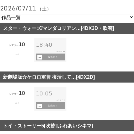
2026/07/11
（土）
スター・ウォーズ/マンダロリアン…[4DX3D・吹替]
10
18:40
シアター
21:00
~
132分
販売終了
新劇場版☆ケロロ軍曹 復活して…[4DX2D]
10
10:05
シアター
12:05
~
109分
販売終了
トイ・ストーリー5[吹替][ふれあいシネマ]