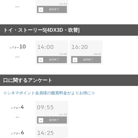
14:45
~
102分
販売終了
トイ・ストーリー5[4DX3D・吹替]
10
14:00
16:20
シアター
15:50
18:10
~
~
102分
販売終了
販売終了
口に関するアンケート
☆シネマポイント会員様の鑑賞料金がよりお得に☆
4
09:55
シアター
11:35
~
89分
販売終了
6
14:25
シアター