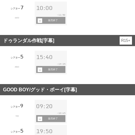
7
10:00
シアター
11:50
~
102分
販売終了
ドゥランダル作戦[字幕]
R15+
5
15:40
シアター
19:25
~
206分
販売終了
GOOD BOY/グッド・ボーイ[字幕]
9
09:20
シアター
10:45
~
73分
販売終了
5
19:50
シアター