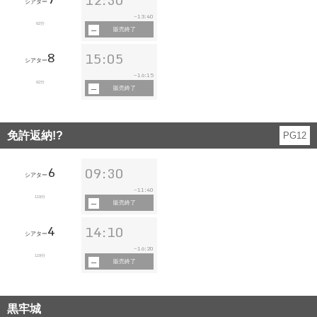
シアター
13:40
~
62分
販売終了
8
15:05
シアター
16:15
~
62分
販売終了
免許返納!?
PG12
6
09:30
シアター
11:40
~
119分
販売終了
4
14:10
シアター
16:20
~
119分
販売終了
黒牢城