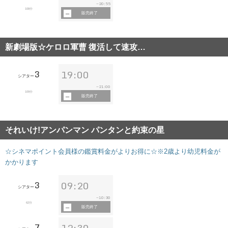
20:55
~
108分
販売終了
新劇場版☆ケロロ軍曹 復活して速攻…
3
19:00
シアター
21:00
~
109分
販売終了
それいけ!アンパンマン パンタンと約束の星
☆シネマポイント会員様の鑑賞料金がよりお得に☆※2歳より幼児料金が
かかります
3
09:20
シアター
10:30
~
62分
販売終了
7
12:30