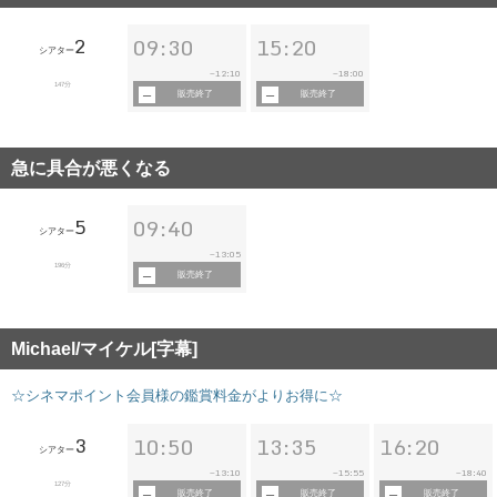
2
09:30
15:20
シアター
12:10
18:00
~
~
147分
販売終了
販売終了
急に具合が悪くなる
5
09:40
シアター
13:05
~
196分
販売終了
Michael/マイケル[字幕]
☆シネマポイント会員様の鑑賞料金がよりお得に☆
3
10:50
13:35
16:20
シアター
13:10
15:55
18:40
~
~
~
127分
販売終了
販売終了
販売終了