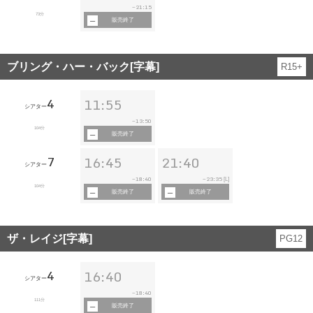
21:15
~
73分
販売終了
ブリング・ハー・バック[字幕]
R15+
4
11:55
シアター
13:50
~
104分
販売終了
7
16:45
21:40
シアター
18:40
23:35
~
~
[L]
104分
販売終了
販売終了
ザ・レイジ[字幕]
PG12
4
16:40
シアター
18:40
~
111分
販売終了