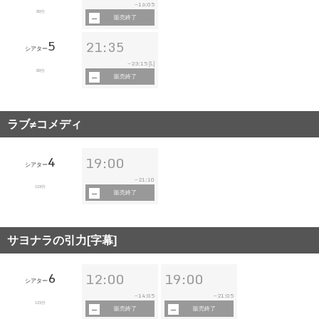
16:05
~
89分
販売終了
5
21:35
シアター
23:15
~
[L]
89分
販売終了
ラブ≠コメディ
4
19:00
シアター
21:10
~
119分
販売終了
サヨナラの引力[字幕]
6
12:00
19:00
シアター
14:05
21:05
~
~
115分
販売終了
販売終了