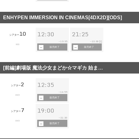
ENHYPEN IMMERSION IN CINEMAS[4DX2D][ODS]
10
12:30
21:25
シアター
13:35
22:30
~
~
[L]
52分
販売終了
販売終了
[前編]劇場版 魔法少女まどか☆マギカ 始ま…
2
12:35
シアター
14:55
~
131分
販売終了
7
19:00
シアター
21:20
~
131分
販売終了