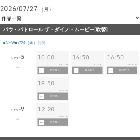
2026/07/27
（月）
パウ・パトロール ザ・ダイノ・ムービー[吹替]
■NEW■7/24（金）公開
5
10:00
14:50
16:50
シアター
11:40
16:30
18:30
~
~
~
89分
販売終了
販売終了
販売終了
18:50
20:30
~
販売終了
9
12:20
シアター
14:00
~
89分
販売終了