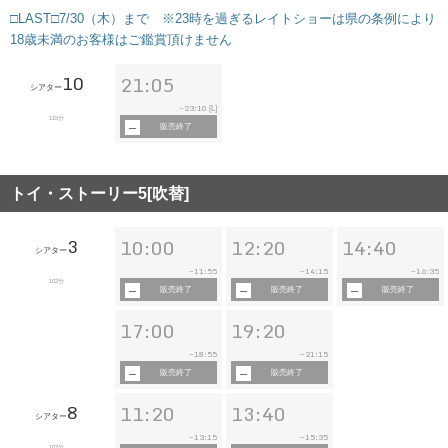
□LAST□7/30（木）まで ※23時を過ぎるレイトショーは県の条例により
18歳未満のお客様はご鑑賞頂けません
10
21:05
シアター
23:10
~
[L]
115分
販売終了
トイ・ストーリー5[吹替]
3
10:00
12:20
14:40
シアター
11:55
14:15
16:35
~
~
~
102分
販売終了
販売終了
販売終了
17:00
19:20
18:55
21:15
~
~
販売終了
販売終了
8
11:20
13:40
シアター
13:15
15:35
~
~
102分