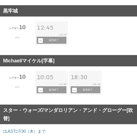
黒牢城
10
12:45
シアター
15:25
~
147分
販売終了
Michael/マイケル[字幕]
10
10:05
18:30
シアター
12:20
20:45
~
~
127分
販売終了
販売終了
スター・ウォーズ/マンダロリアン・アンド・グローグー[吹
替]
□LAST□7/30（木）まで