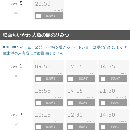
5
20:50
シアター
22:50
~
[L]
109分
販売終了
映画ちいかわ 人魚の島のひみつ
■NEW■7/24（金）公開 ※23時を過ぎるレイトショーは県の条例により18
歳未満のお客様はご鑑賞頂けません
1
09:55
12:15
14:35
シアター
11:45
14:05
16:25
~
~
~
99分
販売終了
販売終了
販売終了
16:55
19:15
21:30
18:45
21:05
23:20
~
~
~
[L]
販売終了
販売終了
販売終了
7
10:15
12:30
14:50
シアター
12:05
14:20
16:40
~
~
~
99分
販売終了
販売終了
販売終了