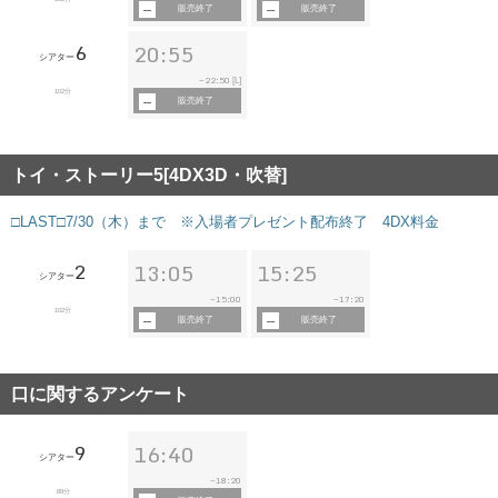
販売終了
販売終了
6
20:55
シアター
22:50
~
[L]
102分
販売終了
トイ・ストーリー5[4DX3D・吹替]
□LAST□7/30（木）まで ※入場者プレゼント配布終了 4DX料金
2
13:05
15:25
シアター
15:00
17:20
~
~
102分
販売終了
販売終了
口に関するアンケート
9
16:40
シアター
18:20
~
89分