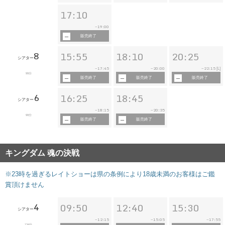
17:10
19:00
~
販売終了
8
15:55
18:10
20:25
シアター
17:45
20:00
22:15
~
~
~
[L]
99分
販売終了
販売終了
販売終了
6
16:25
18:45
シアター
18:15
20:35
~
~
99分
販売終了
販売終了
キングダム 魂の決戦
※23時を過ぎるレイトショーは県の条例により18歳未満のお客様はご鑑
賞頂けません
4
09:50
12:40
15:30
シアター
12:15
15:05
17:55
~
~
~
134分