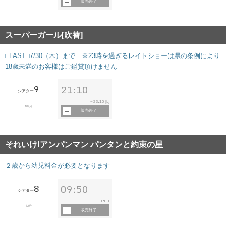
販売終了
スーパーガール[吹替]
□LAST□7/30（木）まで ※23時を過ぎるレイトショーは県の条例により
18歳未満のお客様はご鑑賞頂けません
9
21:10
シアター
23:10
~
[L]
109分
販売終了
それいけ!アンパンマン パンタンと約束の星
２歳から幼児料金が必要となります
8
09:50
シアター
11:00
~
62分
販売終了