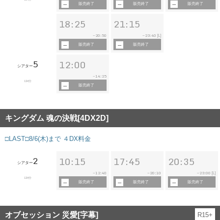
販売終了
販売終了
販売終了
18:25
21:15
20:50
23:40
~
~
[L]
販売終了
販売終了
5
12:00
シアター
14:25
~
134分
販売終了
キングダム 魂の決戦[4DX2D]
□LAST□8/6(木)まで ４DX料金
2
10:15
17:45
20:35
シアター
12:40
20:10
23:00
~
~
~
[L]
134分
販売終了
販売終了
販売終了
オブセッション 災愛[字幕]
R15+