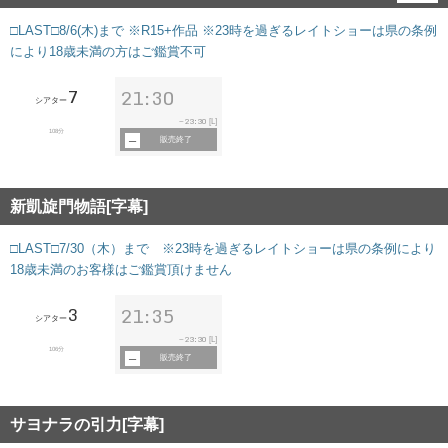
□LAST□8/6(木)まで ※R15+作品 ※23時を過ぎるレイトショーは県の条例
により18歳未満の方はご鑑賞不可
7
21:30
シアター
23:30
~
[L]
108分
販売終了
新凱旋門物語[字幕]
□LAST□7/30（木）まで ※23時を過ぎるレイトショーは県の条例により
18歳未満のお客様はご鑑賞頂けません
3
21:35
シアター
23:30
~
[L]
106分
販売終了
サヨナラの引力[字幕]