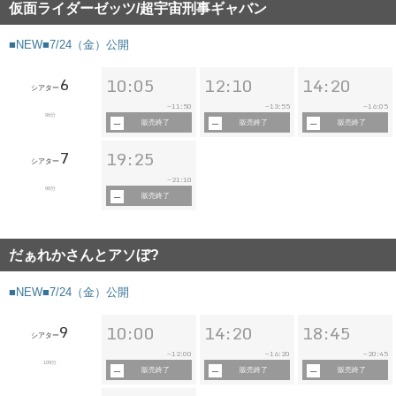
仮面ライダーゼッツ/超宇宙刑事ギャバン
■NEW■7/24（金）公開
6
10:05
12:10
14:20
シアター
11:50
13:55
16:05
~
~
~
96分
販売終了
販売終了
販売終了
7
19:25
シアター
21:10
~
96分
販売終了
だぁれかさんとアソぼ?
■NEW■7/24（金）公開
9
10:00
14:20
18:45
シアター
12:00
16:20
20:45
~
~
~
109分
販売終了
販売終了
販売終了