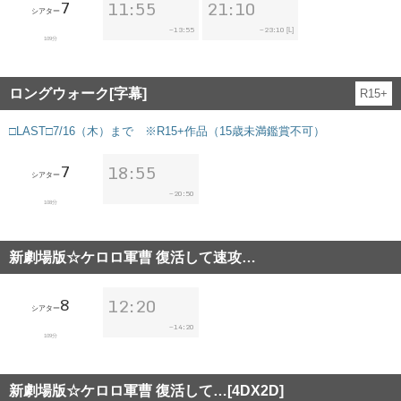
7
11:55
21:10
シアター
13:55
23:10
~
~
[L]
109分
ロングウォーク[字幕]
R15+
□LAST□7/16（木）まで ※R15+作品（15歳未満鑑賞不可）
7
18:55
シアター
20:50
~
108分
新劇場版☆ケロロ軍曹 復活して速攻…
8
12:20
シアター
14:20
~
109分
新劇場版☆ケロロ軍曹 復活して…[4DX2D]