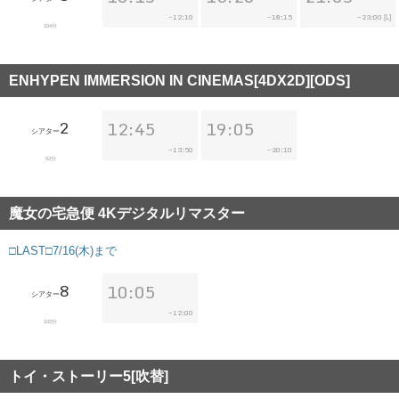
12:10
18:15
23:00
~
~
~
[L]
104分
ENHYPEN IMMERSION IN CINEMAS[4DX2D][ODS]
2
12:45
19:05
シアター
13:50
20:10
~
~
52分
魔女の宅急便 4Kデジタルリマスター
□LAST□7/16(木)まで
8
10:05
シアター
12:00
~
102分
トイ・ストーリー5[吹替]