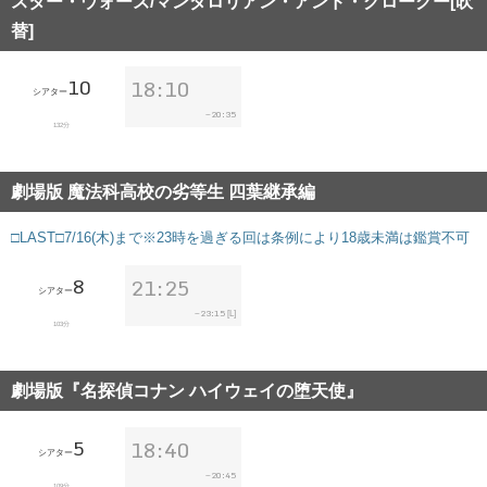
スター・ウォーズ/マンダロリアン・アンド・グローグー[吹
替]
10
18:10
シアター
20:35
~
132分
劇場版 魔法科高校の劣等生 四葉継承編
□LAST□7/16(木)まで※23時を過ぎる回は条例により18歳未満は鑑賞不可
8
21:25
シアター
23:15
~
[L]
103分
劇場版『名探偵コナン ハイウェイの堕天使』
5
18:40
シアター
20:45
~
109分