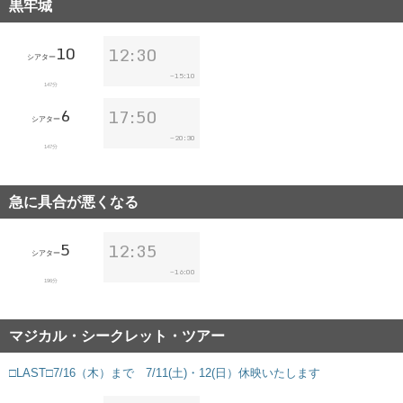
黒牢城
10
12:30
シアター
15:10
~
147分
6
17:50
シアター
20:30
~
147分
急に具合が悪くなる
5
12:35
シアター
16:00
~
196分
マジカル・シークレット・ツアー
□LAST□7/16（木）まで 7/11(土)・12(日）休映いたします