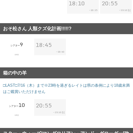
18:10
20:55
20:25
23:10
~
~
[L]
おそ松さん 人類クズ化計画!!!!!?
9
18:45
シアター
20:40
~
104分
箱の中の羊
□LAST□7/16（木）まで※23時を過ぎるレイトは県の条例により18歳未満
はご鑑賞いただけません
10
20:55
シアター
23:10
~
[L]
125分