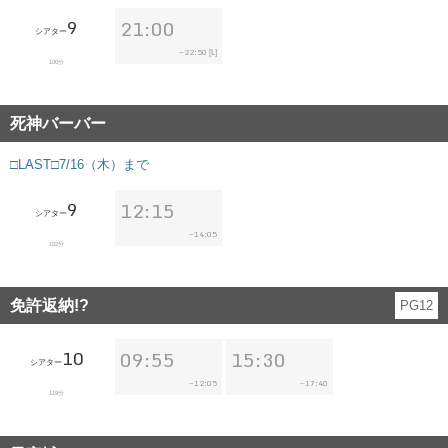
9
21:00
シアター
22:50
~
[L]
100分
死神バーバー
□LAST□7/16（木）まで
9
12:15
シアター
14:05
~
102分
免許返納!?
PG12
10
09:55
15:30
シアター
12:05
17:40
~
~
119分