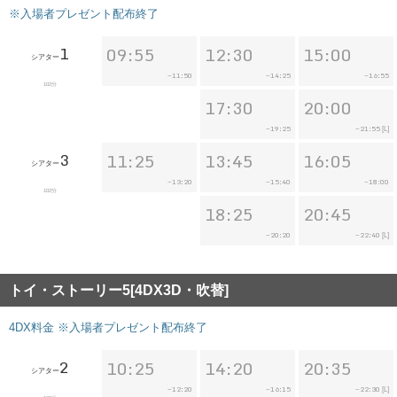
※入場者プレゼント配布終了
1
09:55
12:30
15:00
シアター
11:50
14:25
16:55
~
~
~
102分
17:30
20:00
19:25
21:55
~
~
[L]
3
11:25
13:45
16:05
シアター
13:20
15:40
18:00
~
~
~
102分
18:25
20:45
20:20
22:40
~
~
[L]
トイ・ストーリー5[4DX3D・吹替]
4DX料金 ※入場者プレゼント配布終了
2
10:25
14:20
20:35
シアター
12:20
16:15
22:30
~
~
~
[L]