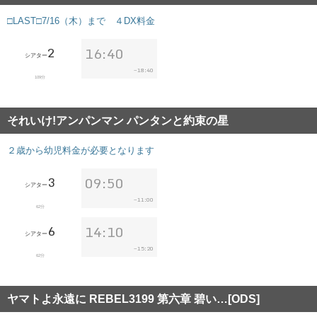
□LAST□7/16（木）まで ４DX料金
2
16:40
シアター
18:40
~
109分
それいけ!アンパンマン パンタンと約束の星
２歳から幼児料金が必要となります
3
09:50
シアター
11:00
~
62分
6
14:10
シアター
15:20
~
62分
ヤマトよ永遠に REBEL3199 第六章 碧い…[ODS]