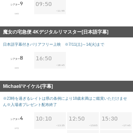
9
09:50
シアター
11:55
~
116分
魔女の宅急便 4Kデジタルリマスター[日本語字幕]
日本語字幕付きバリアフリー上映 ※7/11(土)～14(火)まで
8
16:50
シアター
18:45
~
102分
Michael/マイケル[字幕]
※23時を過ぎるレイトは県の条例により18歳未満はご鑑賞いただけませ
ん※入場者プレゼント配布終了
4
10:10
12:50
15:30
シアター
12:25
15:05
17:45
~
~
~
127分