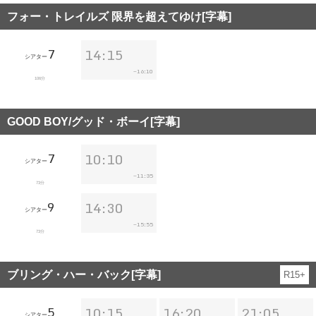
フォー・トレイルズ 限界を超えてゆけ[字幕]
7
14:15
シアター
16:10
~
106分
GOOD BOY/グッド・ボーイ[字幕]
7
10:10
シアター
11:35
~
73分
9
14:30
シアター
15:55
~
73分
ブリング・ハー・バック[字幕]
R15+
5
10:15
16:20
21:05
シアター