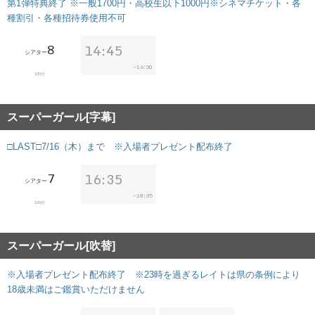
第1弾特典終了 ※一般1700円・高校生以下1000円※シネマチケット・各
種割引・各種招待券使用不可
8
14:45
シアター
16:30
~
100分
スーパーガール[字幕]
□LAST□7/16（木）まで ※入場者プレゼント配布終了
7
16:35
シアター
18:35
~
109分
スーパーガール[吹替]
※入場者プレゼント配布終了 ※23時を過ぎるレイトは県の条例により
18歳未満はご鑑賞いただけません