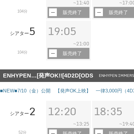
11:40
17:0
~
~
104分
販売終了
販売終了
5
19:05
シアター
21:00
~
104分
販売終了
ENHYPEN…[発声OK!![4D2D[ODS
ENHYPEN IMMERS
■NEW■7/10（金）公開 【発声OK上映】 一律3,000円
2
12:20
18:35
シアター
13:25
19:4
~
~
52分
販売終了
販売終了