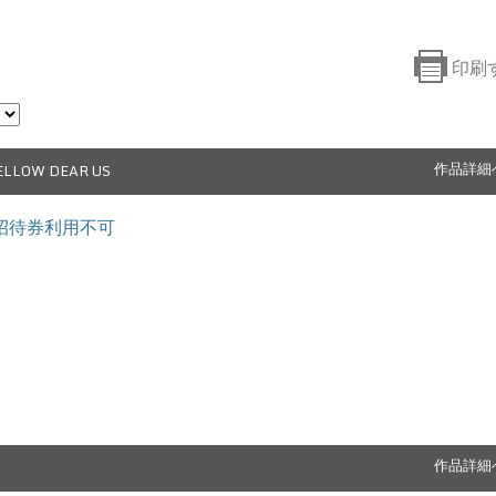
印刷
ELLOW DEAR US
作品詳細
招待券利用不可
作品詳細