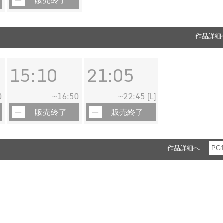
販売終了
作品詳細
15:10
21:05
0
16:50
22:45
~
~
[L]
販売終了
販売終了
作品詳細へ
PG