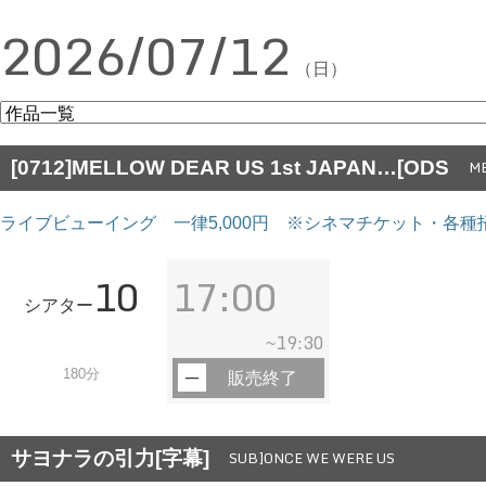
2026/07/12
（日）
[0712]MELLOW DEAR US 1st JAPAN…[ODS
M
ライブビューイング 一律5,000円 ※シネマチケット・各種
10
17:00
シアター
19:30
~
180分
販売終了
サヨナラの引力[字幕]
SUB]ONCE WE WERE US