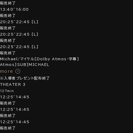
販売終了
13:40
~
16:00
販売終了
20:25
~
22:45
[L]
販売終了
20:25
~
22:45
[L]
販売終了
20:25
~
22:45
[L]
販売終了
Michael/マイケル[Dolby Atmos・字幕]
Atmos]SUB]MICHAEL
more
※入場者プレゼント配布終了
THEATER
3
127min
12:25
~
14:45
販売終了
12:25
~
14:45
販売終了
12:25
~
14:45
販売終了