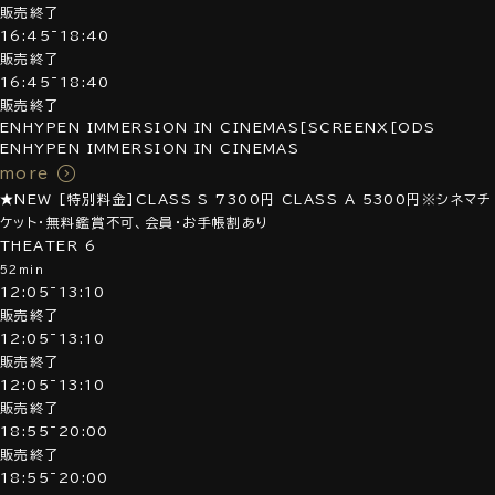
販売終了
16:45
~
18:40
販売終了
16:45
~
18:40
販売終了
ENHYPEN IMMERSION IN CINEMAS[SCREENX[ODS
ENHYPEN IMMERSION IN CINEMAS
more
★NEW [特別料金]CLASS S 7300円 CLASS A 5300円※シネマチ
ケット・無料鑑賞不可、会員・お手帳割あり
THEATER
6
52min
12:05
~
13:10
販売終了
12:05
~
13:10
販売終了
12:05
~
13:10
販売終了
18:55
~
20:00
販売終了
18:55
~
20:00