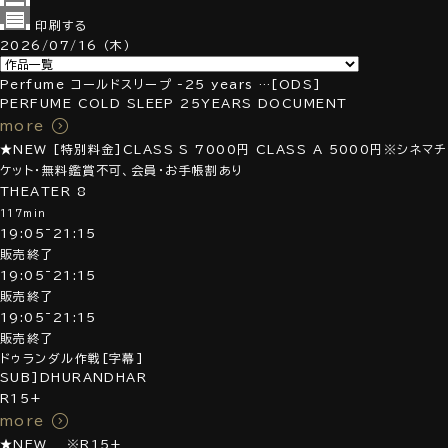
印刷する
2026/07/16
（木）
Perfume コールドスリープ -25 years …[ODS]
PERFUME COLD SLEEP 25YEARS DOCUMENT
more
★NEW [特別料金]CLASS S 7000円 CLASS A 5000円※シネマチ
ケット・無料鑑賞不可、会員・お手帳割あり
THEATER
8
117min
19:05
~
21:15
販売終了
19:05
~
21:15
販売終了
19:05
~
21:15
販売終了
ドゥランダル作戦[字幕]
SUB]DHURANDHAR
R15+
more
★NEW ※R15+