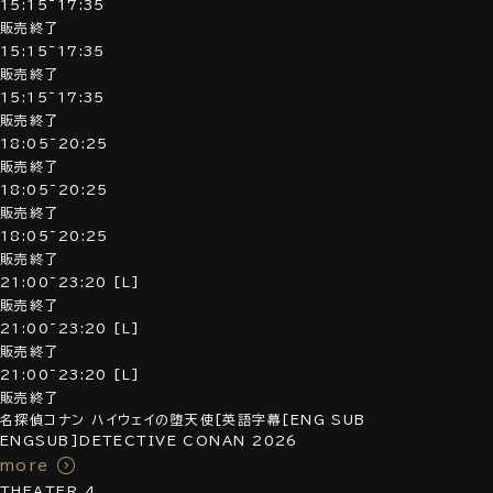
15:15
~
17:35
販売終了
15:15
~
17:35
販売終了
15:15
~
17:35
販売終了
18:05
~
20:25
販売終了
18:05
~
20:25
販売終了
18:05
~
20:25
販売終了
21:00
~
23:20
[L]
販売終了
21:00
~
23:20
[L]
販売終了
21:00
~
23:20
[L]
販売終了
名探偵コナン ハイウェイの堕天使[英語字幕[ENG SUB
ENGSUB]DETECTIVE CONAN 2026
more
THEATER
4