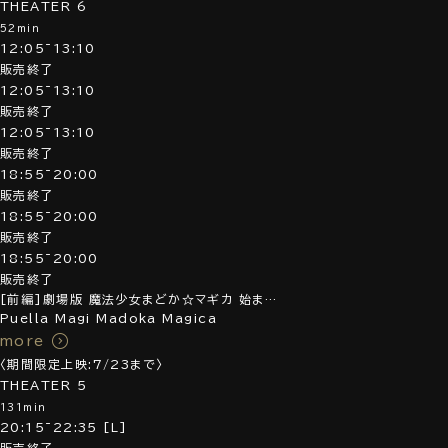
THEATER
6
52min
12:05
~
13:10
販売終了
12:05
~
13:10
販売終了
12:05
~
13:10
販売終了
18:55
~
20:00
販売終了
18:55
~
20:00
販売終了
18:55
~
20:00
販売終了
[前編]劇場版 魔法少女まどか☆マギカ 始ま…
Puella Magi Madoka Magica
more
〈期間限定上映:7/23まで〉
THEATER
5
131min
20:15
~
22:35
[L]