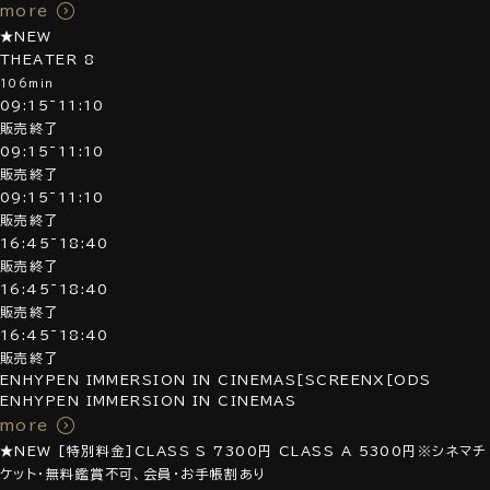
more
★NEW
THEATER
8
106min
09:15
~
11:10
販売終了
09:15
~
11:10
販売終了
09:15
~
11:10
販売終了
16:45
~
18:40
販売終了
16:45
~
18:40
販売終了
16:45
~
18:40
販売終了
ENHYPEN IMMERSION IN CINEMAS[SCREENX[ODS
ENHYPEN IMMERSION IN CINEMAS
more
★NEW [特別料金]CLASS S 7300円 CLASS A 5300円※シネマチ
ケット・無料鑑賞不可、会員・お手帳割あり