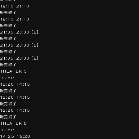
19:15
~
21:10
販売終了
19:15
~
21:10
販売終了
21:35
~
23:30
[L]
販売終了
21:35
~
23:30
[L]
販売終了
21:35
~
23:30
[L]
販売終了
THEATER
5
102min
12:20
~
14:15
販売終了
12:20
~
14:15
販売終了
12:20
~
14:15
販売終了
THEATER
8
102min
14:25
~
16:20