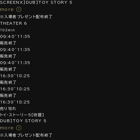
SCREENX]DUB]TOY STORY 5
more
※入場者プレゼント配布終了
THEATER
6
102min
09:40
~
11:35
販売終了
09:40
~
11:35
販売終了
09:40
~
11:35
販売終了
16:30
~
18:25
販売終了
16:30
~
18:25
販売終了
16:30
~
18:25
売り切れ
トイ・ストーリー5[吹替]
DUB]TOY STORY 5
more
※入場者プレゼント配布終了