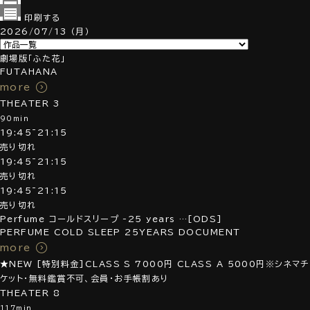
印刷する
2026/07/13
（月）
劇場版「ふた花」
FUTAHANA
more
THEATER
3
90min
19:45
~
21:15
売り切れ
19:45
~
21:15
売り切れ
19:45
~
21:15
売り切れ
Perfume コールドスリープ -25 years …[ODS]
PERFUME COLD SLEEP 25YEARS DOCUMENT
more
★NEW [特別料金]CLASS S 7000円 CLASS A 5000円※シネマチ
ケット・無料鑑賞不可、会員・お手帳割あり
THEATER
8
117min