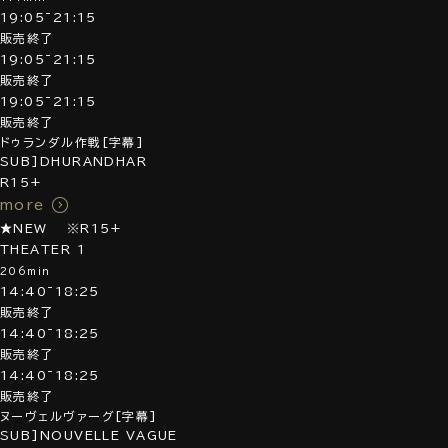
19:05
~
21:15
販売終了
19:05
~
21:15
販売終了
19:05
~
21:15
販売終了
ドゥランダル作戦[字幕]
SUB]DHURANDHAR
R15+
more
★NEW ※R15+
THEATER
1
206min
14:40
~
18:25
販売終了
14:40
~
18:25
販売終了
14:40
~
18:25
販売終了
ヌーヴェルヴァーグ[字幕]
SUB]NOUVELLE VAGUE