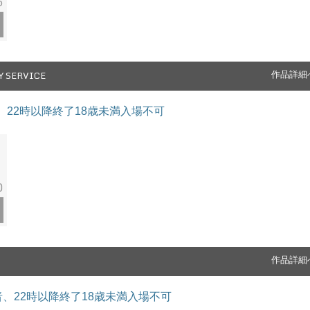
5
Y SERVICE
作品詳細
同伴、22時以降終了18歳未満入場不可
0
作品詳細
、22時以降終了18歳未満入場不可