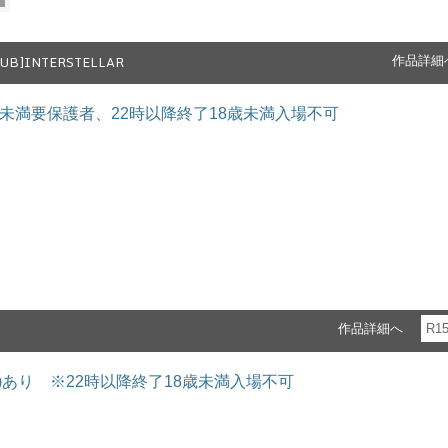
SUB]INTERSTELLAR
作品詳細
歳未満要保護者、22時以降終了18歳未満入場不可
作品詳細へ
R1
0分)あり ※22時以降終了18歳未満入場不可