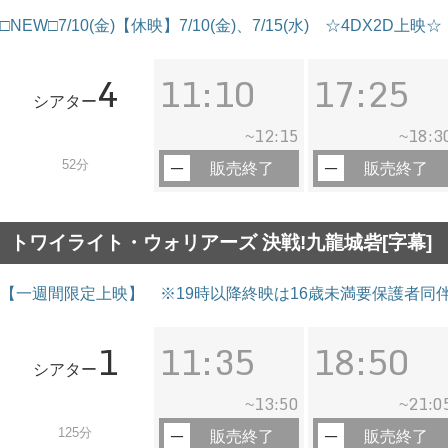
□NEW□7/10(金)【休映】7/10(金)、7/15(水) ☆4DX2D上
4
11:10
17:25
シアター
12:15
18:3
~
~
52分
販売終了
販売終了
トワイライト・ウォリアーズ 決戦!九龍城砦[字幕]
【一週間限定上映】 ※19時以降終映は16歳未満要保護者同伴
1
11:35
18:50
シアター
13:50
21:0
~
~
125分
販売終了
販売終了