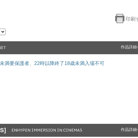
印刷
NET
作品詳細
歳未満要保護者、22時以降終了18歳未満入場不可
S]
ENHYPEN IMMERSION IN CINEMAS
作品詳細