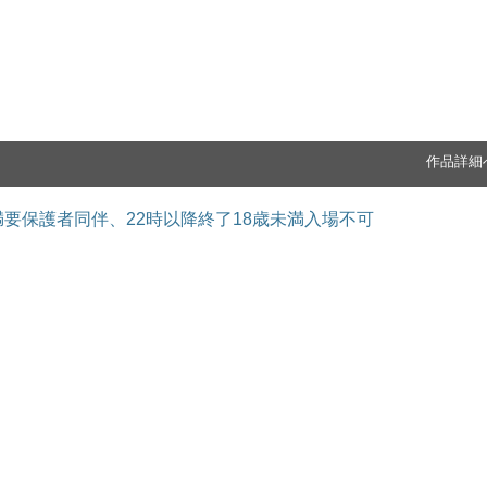
作品詳細
歳未満要保護者同伴、22時以降終了18歳未満入場不可