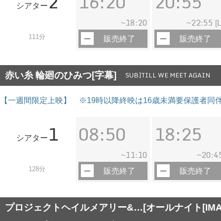
2
16:20
20:55
シアター
18:20
22:55
~
~
[L
111分
販売終了
販売終了
赤い糸 輪廻のひみつ[字幕]
SUB]TILL WE MEET AGAIN
【一週間限定上映】 ※19時以降終映は16歳未満要保護者同伴
1
08:50
18:25
シアター
11:10
20:4
~
~
128分
販売終了
販売終了
プロジェクトヘイルメアリー&…[オールナイト[IMA