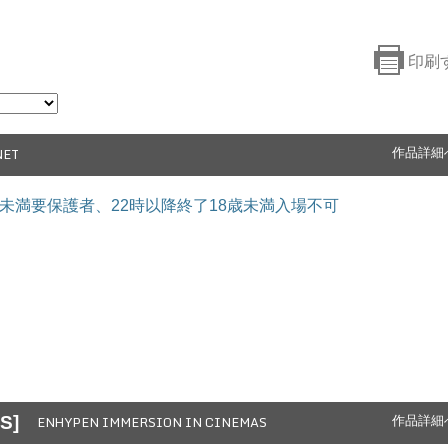
印刷
NET
作品詳細
歳未満要保護者、22時以降終了18歳未満入場不可
S]
ENHYPEN IMMERSION IN CINEMAS
作品詳細