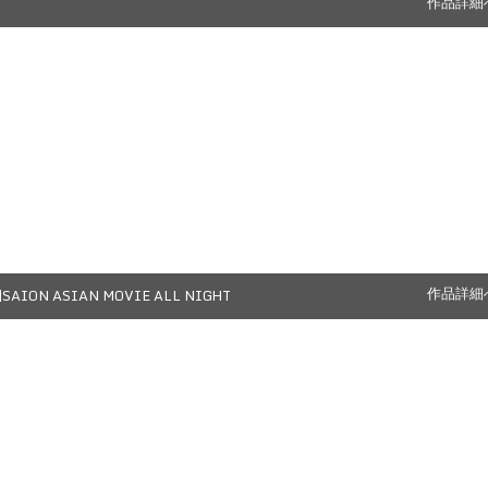
作品詳細
]SAION ASIAN MOVIE ALL NIGHT
作品詳細