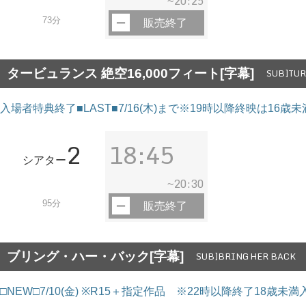
20:25
~
73分
販売終了
タービュランス 絶空16,000フィート[字幕]
SUB]TU
入場者特典終了■LAST■7/16(木)まで※19時以降終映は16
2
18:45
シアター
20:30
~
95分
販売終了
ブリング・ハー・バック[字幕]
SUB]BRING HER BACK
□NEW□7/10(金) ※R15＋指定作品 ※22時以降終了18歳未