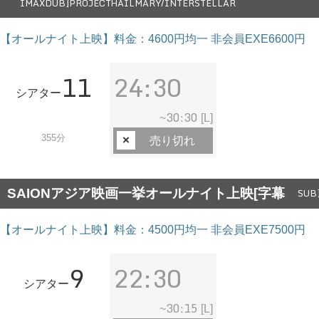
IMAXDUB]PROJECTHAILMARY/INTERSTELLAR
【オールナイト上映】料金：4600円均一 非会員EXE6600円
11
24:30
シアター
30:30
~
[L]
355分
売り切れ
SAIONアジア映画一挙オールナイト上映[字幕
SUB
【オールナイト上映】料金：4500円均一 非会員EXE7500円
9
22:30
シアター
30:15
~
[L]