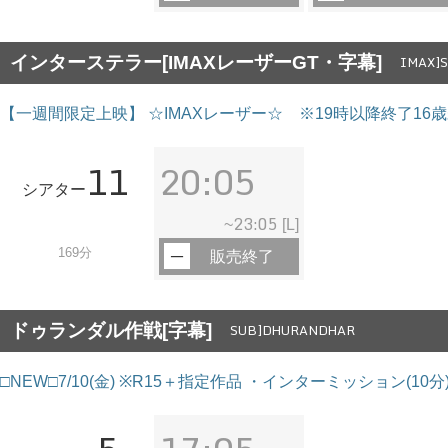
インターステラー[IMAXレーザーGT・字幕]
IMAX]
【一週間限定上映】 ☆IMAXレーザー☆ ※19時以降終了16
11
20:05
シアター
23:05
~
[L]
169分
販売終了
ドゥランダル作戦[字幕]
SUB]DHURANDHAR
□NEW□7/10(金) ※R15＋指定作品 ・インターミッション(1