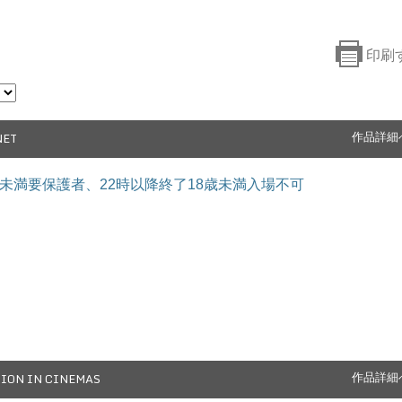
印刷
NET
作品詳細
歳未満要保護者、22時以降終了18歳未満入場不可
ION IN CINEMAS
作品詳細