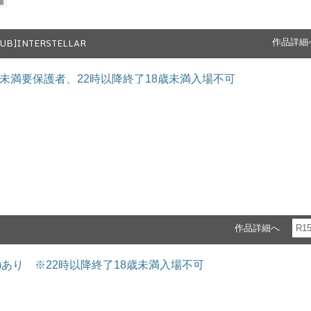
SUB]INTERSTELLAR
作品詳細
歳未満要保護者、22時以降終了18歳未満入場不可
作品詳細へ
R1
0分)あり ※22時以降終了18歳未満入場不可