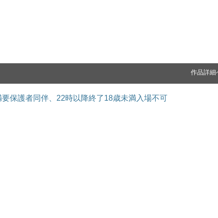
作品詳細
歳未満要保護者同伴、22時以降終了18歳未満入場不可