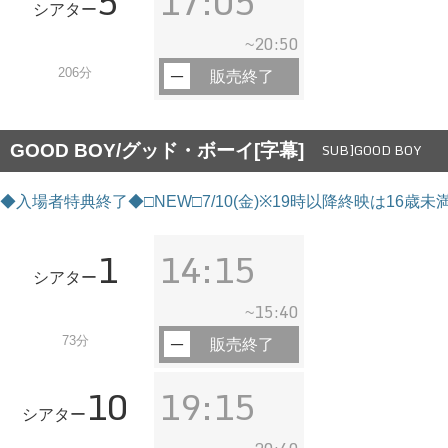
5
17:05
シアター
20:50
~
206分
販売終了
GOOD BOY/グッド・ボーイ[字幕]
SUB]GOOD BOY
◆入場者特典終了◆□NEW□7/10(金)※19時以降終映は16
1
14:15
シアター
15:40
~
73分
販売終了
10
19:15
シアター