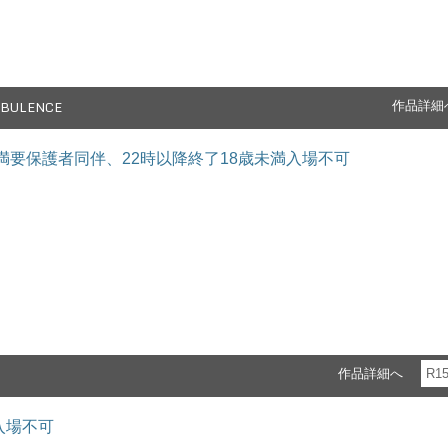
RBULENCE
作品詳細
歳未満要保護者同伴、22時以降終了18歳未満入場不可
作品詳細へ
R1
満入場不可