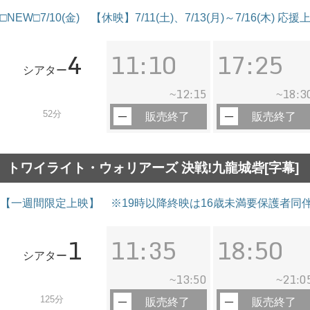
□NEW□7/10(金) 【休映】7/11(土)、7/13(月)～7/16(木) 
4
11:10
17:25
シアター
12:15
18:3
~
~
52分
販売終了
販売終了
トワイライト・ウォリアーズ 決戦!九龍城砦[字幕]
【一週間限定上映】 ※19時以降終映は16歳未満要保護者同伴
1
11:35
18:50
シアター
13:50
21:0
~
~
125分
販売終了
販売終了