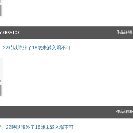
5
Y SERVICE
作品詳細
同伴、22時以降終了18歳未満入場不可
5
作品詳細
、22時以降終了18歳未満入場不可