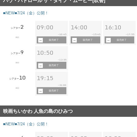
パウ・パトロール ザ・ダイノ・ムービー[吹替]
■NEW■7/24（金）公開！
2
09:00
14:00
16:10
シアター
10:45
15:45
17:55
~
~
~
89分
販売終了
販売終了
販売終了
9
10:50
シアター
12:35
~
89分
販売終了
10
19:15
シアター
21:00
~
89分
販売終了
映画ちいかわ 人魚の島のひみつ
■NEW■7/24（金）公開！