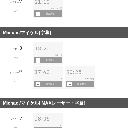
2
21:10
シアター
23:50
~
[L]
147分
販売終了
Michael/マイケル[字幕]
3
13:20
シアター
15:40
~
127分
販売終了
9
17:40
20:25
シアター
20:00
22:45
~
~
[L]
127分
販売終了
販売終了
Michael/マイケル[IMAXレーザー・字幕]
7
08:35
シアター
10:55
~
127分