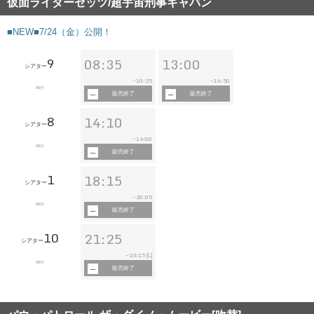
仮面ライダーゼッツ/超宇宙刑事ギャバン
■NEW■7/24（金）公開！
9
08:35
13:00
シアター
10:25
14:50
~
~
96分
販売終了
販売終了
8
14:10
シアター
16:00
~
96分
販売終了
1
18:15
シアター
20:05
~
96分
販売終了
10
21:25
シアター
23:15
~
[L]
96分
販売終了