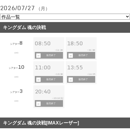
2026/07/27
（月）
キングダム 魂の決戦
8
08:50
18:50
シアター
11:20
21:20
~
~
134分
販売終了
販売終了
10
11:00
13:55
シアター
13:30
16:25
~
~
134分
販売終了
販売終了
3
20:40
シアター
23:10
~
[L]
134分
販売終了
キングダム 魂の決戦[IMAXレーザー]