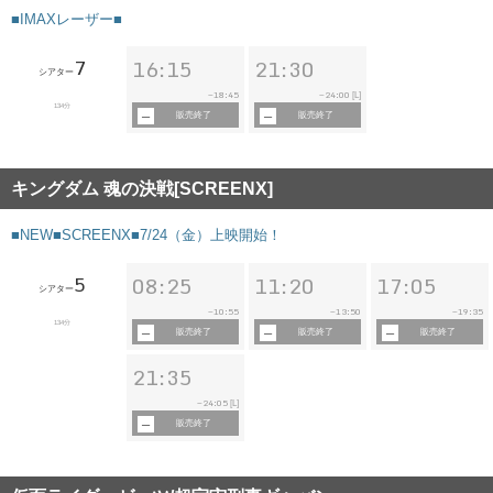
■IMAXレーザー■
7
16:15
21:30
シアター
18:45
24:00
~
~
[L]
134分
販売終了
販売終了
キングダム 魂の決戦[SCREENX]
■NEW■SCREENX■7/24（金）上映開始！
5
08:25
11:20
17:05
シアター
10:55
13:50
19:35
~
~
~
134分
販売終了
販売終了
販売終了
21:35
24:05
~
[L]
販売終了