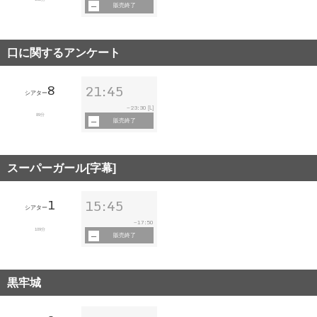
販売終了
口に関するアンケート
8
21:45
シアター
23:30
~
[L]
89分
販売終了
スーパーガール[字幕]
1
15:45
シアター
17:50
~
109分
販売終了
黒牢城