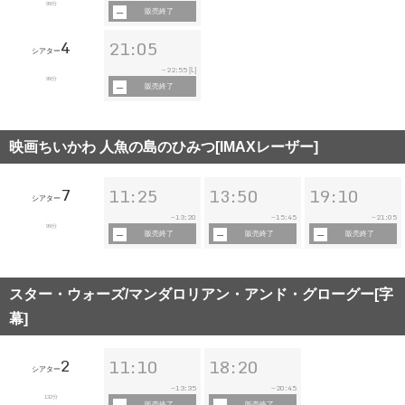
99分
販売終了
4
21:05
シアター
22:55
~
[L]
99分
販売終了
映画ちいかわ 人魚の島のひみつ[IMAXレーザー]
7
11:25
13:50
19:10
シアター
13:20
15:45
21:05
~
~
~
99分
販売終了
販売終了
販売終了
スター・ウォーズ/マンダロリアン・アンド・グローグー[字
幕]
2
11:10
18:20
シアター
13:35
20:45
~
~
132分
販売終了
販売終了