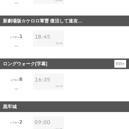
18:40
~
109分
新劇場版☆ケロロ軍曹 復活して速攻…
1
18:45
シアター
20:50
~
109分
ロングウォーク[字幕]
R15+
8
16:35
シアター
18:35
~
108分
黒牢城
2
09:00
シアター
11:40
~