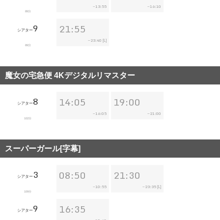
13:55
16:10
~
~
89分
9
21:55
シアター
23:40
~
[L]
89分
魔女の宅急便 4Kデジタルリマスター
8
14:05
19:00
シアター
16:05
21:00
~
~
102分
スーパーガール[字幕]
3
08:50
21:30
シアター
10:55
23:35
~
~
[L]
109分
9
16:35
シアター