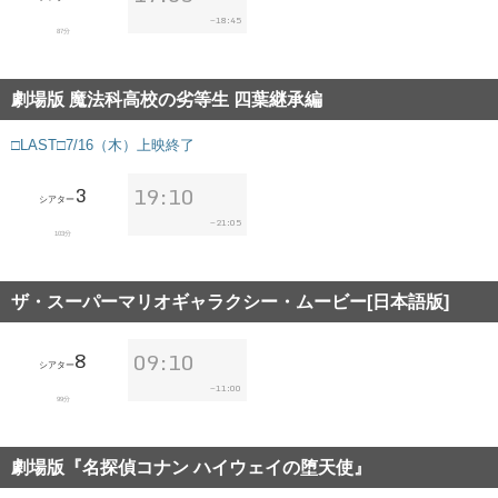
18:45
~
87分
劇場版 魔法科高校の劣等生 四葉継承編
□LAST□7/16（木）上映終了
3
19:10
シアター
21:05
~
103分
ザ・スーパーマリオギャラクシー・ムービー[日本語版]
8
09:10
シアター
11:00
~
99分
劇場版『名探偵コナン ハイウェイの堕天使』