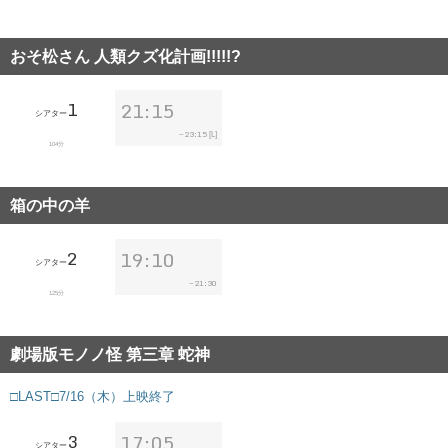
おそ松さん 人類クズ化計画!!!!!?
1
21:15
シアター
23:15
~
[L]
104分
箱の中の羊
2
19:10
シアター
21:30
~
125分
劇場版モノノ怪 第三章 蛇神
□LAST□7/16（木）上映終了
3
17:05
シアター