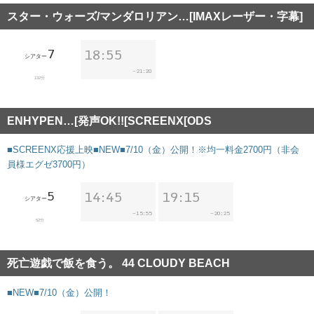
スター・ウォーズ/マンダロリアン…[IMAXレーザー・字幕]
7
18:55
シアター
21:20
~
132分
ENHYPEN…[発声OK!![SCREENX[ODS
■SCREENX応援上映■NEW■7/10（金）公開！※均一料金2700円（非会
員様エグゼ3700円）
5
14:45
19:15
シアター
15:55
20:25
~
~
52分
死亡遊戯で飯を食う。 44 CLOUDY BEACH
■NEW■7/10（金）公開！