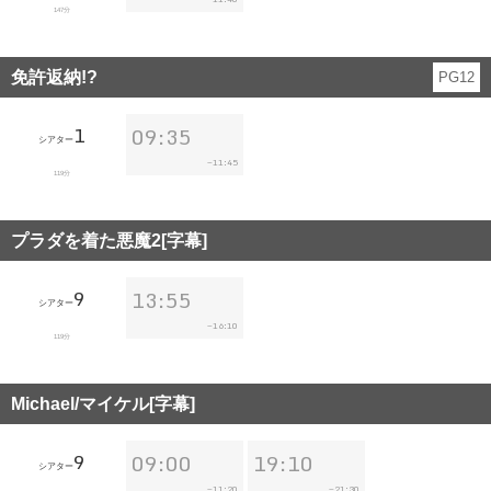
147分
免許返納!?
PG12
1
09:35
シアター
11:45
~
119分
プラダを着た悪魔2[字幕]
9
13:55
シアター
16:10
~
119分
Michael/マイケル[字幕]
9
09:00
19:10
シアター
11:20
21:30
~
~