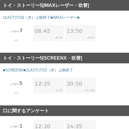
トイ・ストーリー5[IMAXレーザー・吹替]
□LAST□7/16（木）上映終了■IMAXレーザー■
7
08:45
13:50
シアター
10:40
15:45
~
~
102分
トイ・ストーリー5[SCREENX・吹替]
■SCREENX■□LAST□7/23（木）上映終了
5
12:25
20:50
シアター
14:20
22:45
~
~
[L]
102分
口に関するアンケート
1
12:10
14:25
シアター