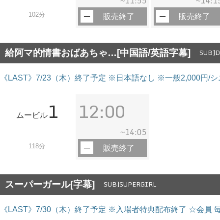
11:55
14:1
~
~
102分
販売終了
販売終了
給阿マ的情書おばあちゃ…[中国語/英語字幕]
SUB]D
《LAST》7/23（木）終了予定 ※日本語なし ※一般2,000円
1
12:00
ムービル
14:05
~
118分
販売終了
スーパーガール[字幕]
SUB]SUPERGIRL
《LAST》7/30（木）終了予定 ※入場者特典配布終了 ☆会員 毎