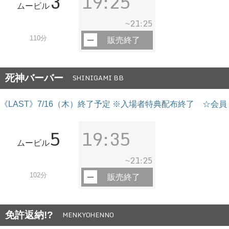
3
19:25
ムービル
21:25
~
110分
販売終了
死神バーバー
SHINIGAMI BB
《LAST》7/16（木）終了予定 ※入場者特典配布終了 ☆会員 
5
19:35
ムービル
21:25
~
102分
販売終了
免許返納!?
MENKYOHENNO