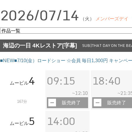
2026/07/14
（火）
メンバーズデイ
海辺の一日 4Kレストア[字幕]
SUB]THAT DAY ON THE B
■NEW■7/10(金）ロードショー ☆会員 毎日1,300円 キャン
4
09:15
18:40
ムービル
12:10
21:3
~
~
167分
販売終了
販売終了
5
14:00
ムービル