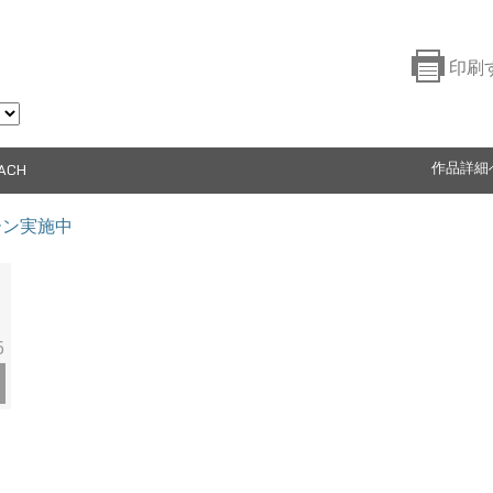
印刷
EACH
作品詳細
ペーン実施中
5