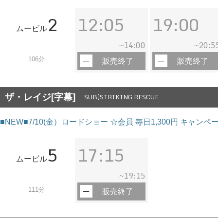
2
12:05
19:00
ムービル
14:00
20:5
~
~
106分
販売終了
販売終了
ザ・レイジ[字幕]
SUB]STRIKING RESCUE
■NEW■7/10(金）ロードショー ☆会員 毎日1,300円 キャン
5
17:15
ムービル
19:15
~
111分
販売終了