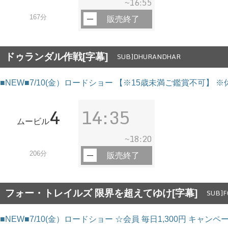
16:55
~
167分
販売終了
ドゥランダル作戦[字幕]
SUB]DHURANDHAR
■NEW■7/10(金）ロードショー 【※15歳未満ご鑑賞不可】 ※
4
14:35
ムービル
18:20
~
206分
販売終了
フォー・トレイルズ 限界を超えてゆけ[字幕]
SUB]F
■NEW■7/10(金）ロードショー ☆会員 毎日1,300円 キャン