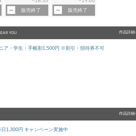
5
16:35
19:00
~
~
販売終了
販売終了
EAR YOU
作品詳細
/シニア・学生・手帳割1,500円 ※割引・招待券不可
作品詳細
日1,300円 キャンペーン実施中