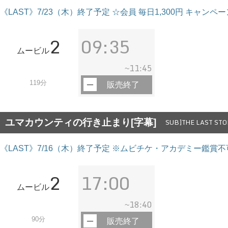
《LAST》7/23（木）終了予定 ☆会員 毎日1,300円 キャンペ
2
09:35
ムービル
11:45
~
119分
販売終了
ユマカウンティの行き止まり[字幕]
SUB]THE LAST STO
《LAST》7/16（木）終了予定 ※ムビチケ・アカデミー鑑賞不可
2
17:00
ムービル
18:40
~
90分
販売終了