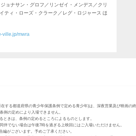
／ジョナサン・グロフ／リンゼイ・メンデス／クリ
イティ・ローズ・クラーク／レグ・ロジャース ほ
e-ville.jp/mwra
所在する都道府県の青少年保護条例で定める青少年)は、深夜営業及び映画の終
該条例の定めにより入場できません。
るときは、条例の定めるところによるものとします。
者同伴でない場合は午後7時を過ぎる上映回にはご入場いただけません。
予告編がございます。予めご了承ください。