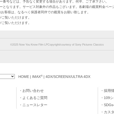
ー番号などは、予告なく変更する場合があります。何卒、ご了承下さい。
はレイトショーとなります。サービス対象外の作品もございます。各劇場の鑑賞料金ペ
-12 12歳未満のお客様は、なるべく保護者同伴での鑑賞をお願い致します。
のお客様がご覧いただけます。
のお客様がご覧いただけます。
©︎2025 Now You Know Film LPCopyright/courtesy of Sony Pictures Classics
®
HOME
|
IMAX
|
4DX/SCREENX/ULTRA 4DX
お問い合わせ
採用
よくあるご質問
109
ニュースレター
SDG
カス