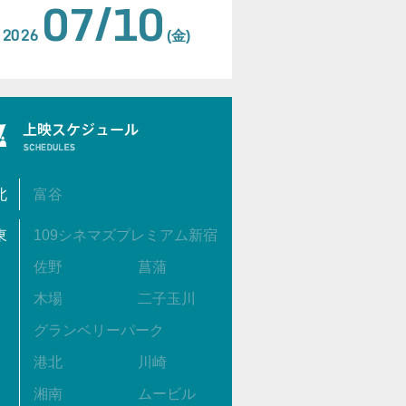
07/10
2026
(金)
北
富谷
東
109シネマズプレミアム新宿
佐野
菖蒲
木場
二子玉川
グランベリーパーク
港北
川崎
湘南
ムービル