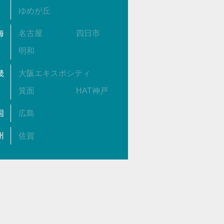
ゆめが丘
海
名古屋
四日市
明和
畿
大阪エキスポシティ
箕面
HAT神戸
国
広島
州
佐賀