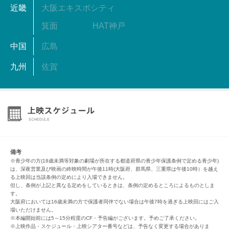
近畿
大阪エキスポシティ
箕面
HAT神戸
中国
広島
九州
佐賀
備考
※青少年の方(18歳未満等対象の劇場が所在する都道府県の青少年保護条例で定める青少年)
は、深夜営業及び映画の終映時間が午後11時(大阪府、群馬県、三重県は午後10時）を越え
る上映回は当該条例の定めにより入場できません。
但し、条例が上記と異なる定めをしているときは、条例の定めるところによるものとしま
す。
大阪府においては16歳未満の方で保護者同伴でない場合は午後7時を過ぎる上映回にはご入
場いただけません。
※本編開始前には5～15分程度のCF・予告編がございます。予めご了承ください。
※上映作品・スケジュール・上映シアター番号などは、予告なく変更する場合がありま