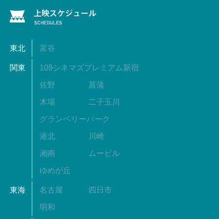
東北
富谷
関東
109シネマズプレミアム新宿
佐野
菖蒲
木場
二子玉川
グランベリーパーク
港北
川崎
湘南
ムービル
ゆめが丘
東海
名古屋
四日市
明和