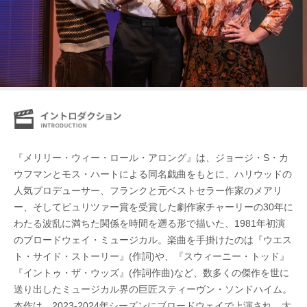
『メリリー・ウィー・ロール・アロング』は、ジョージ・S・カ
ウフマンとモス・ハートによる同名戯曲をもとに、ハリウッドの
人気プロデューサー、フランクと元ベストセラー作家のメアリ
ー、そしてピュリツァー賞を受賞した劇作家チャーリーの30年に
わたる波乱に満ちた関係を時間を遡る形で描いた、1981年初演
のブロードウェイ・ミュージカル。楽曲を手掛けたのは『ウエス
ト・サイド・ストーリー』(作詞)や、『スウィーニー・トッド』
『イントゥ・ザ・ウッズ』(作詞作曲)など、数多くの傑作を世に
送り出したミュージカル界の巨匠スティーヴン・ソンドハイム。
本作は、2023-2024年シーズンにブロードウェイで上演され、大