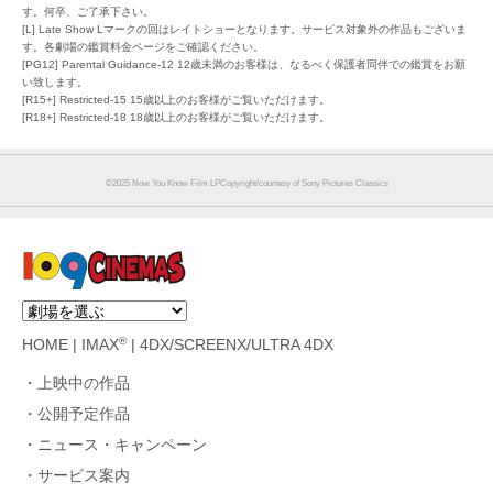
す。何卒、ご了承下さい。
[L] Late Show Lマークの回はレイトショーとなります。サービス対象外の作品もございま
す。各劇場の鑑賞料金ページをご確認ください。
[PG12] Parental Guidance-12 12歳未満のお客様は、なるべく保護者同伴での鑑賞をお願
い致します。
[R15+] Restricted-15 15歳以上のお客様がご覧いただけます。
[R18+] Restricted-18 18歳以上のお客様がご覧いただけます。
©︎2025 Now You Know Film LPCopyright/courtesy of Sony Pictures Classics
®
HOME
|
IMAX
|
4DX/SCREENX/ULTRA 4DX
上映中の作品
公開予定作品
ニュース・キャンペーン
サービス案内