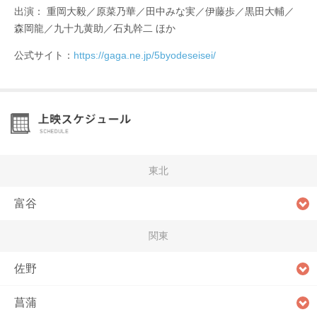
出演： 重岡大毅／原菜乃華／田中みな実／伊藤歩／黒田大輔／
森岡龍／九十九黄助／石丸幹二 ほか
公式サイト：
https://gaga.ne.jp/5byodeseisei/
東北
富谷
関東
佐野
菖蒲