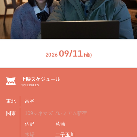
09/11
2026
(金)
東北
富谷
関東
109シネマズプレミアム新宿
佐野
菖蒲
木場
二子玉川