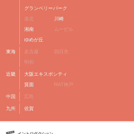
グランベリーパーク
港北
川崎
湘南
ムービル
ゆめが丘
東海
名古屋
四日市
明和
近畿
大阪エキスポシティ
箕面
HAT神戸
中国
広島
九州
佐賀