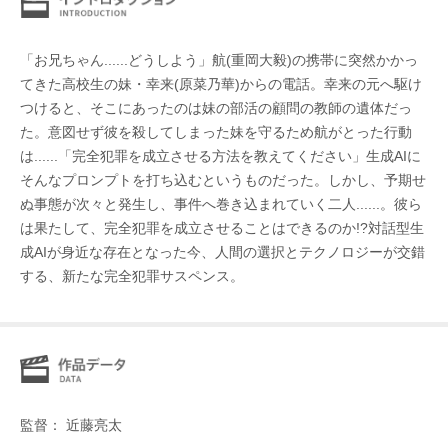
「お兄ちゃん......どうしよう」航(重岡大毅)の携帯に突然かかっ
てきた高校生の妹・幸来(原菜乃華)からの電話。幸来の元へ駆け
つけると、そこにあったのは妹の部活の顧問の教師の遺体だっ
た。意図せず彼を殺してしまった妹を守るため航がとった行動
は......「完全犯罪を成立させる方法を教えてください」生成AIに
そんなプロンプトを打ち込むというものだった。しかし、予期せ
ぬ事態が次々と発生し、事件へ巻き込まれていく二人......。彼ら
は果たして、完全犯罪を成立させることはできるのか!?対話型生
成AIが身近な存在となった今、人間の選択とテクノロジーが交錯
する、新たな完全犯罪サスペンス。
監督： 近藤亮太