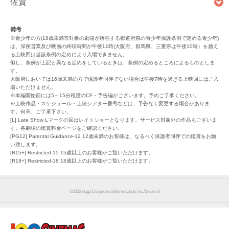
佐賀
備考
※青少年の方(18歳未満等対象の劇場が所在する都道府県の青少年保護条例で定める青少年)
は、深夜営業及び映画の終映時間が午後11時(大阪府、群馬県、三重県は午後10時）を越え
る上映回は当該条例の定めにより入場できません。
但し、条例が上記と異なる定めをしているときは、条例の定めるところによるものとしま
す。
大阪府においては16歳未満の方で保護者同伴でない場合は午後7時を過ぎる上映回にはご入
場いただけません。
※本編開始前には5～15分程度のCF・予告編がございます。予めご了承ください。
※上映作品・スケジュール・上映シアター番号などは、予告なく変更する場合がありま
す。何卒、ご了承下さい。
[L] Late Show Lマークの回はレイトショーとなります。サービス対象外の作品もございま
す。各劇場の鑑賞料金ページをご確認ください。
[PG12] Parental Guidance-12 12歳未満のお客様は、なるべく保護者同伴での鑑賞をお願
い致します。
[R15+] Restricted-15 15歳以上のお客様がご覧いただけます。
[R18+] Restricted-18 18歳以上のお客様がご覧いただけます。
©︎2026 Gaga Corporation/Storm Labels Inc./Studio i3