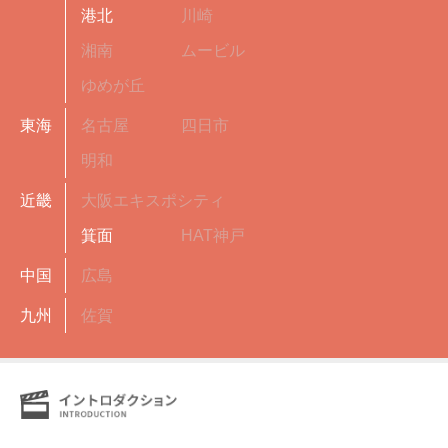
港北
川崎
湘南
ムービル
ゆめが丘
東海
名古屋
四日市
明和
近畿
大阪エキスポシティ
箕面
HAT神戸
中国
広島
九州
佐賀