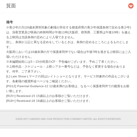
箕面
備考
※青少年の方(18歳未満等対象の劇場が所在する都道府県の青少年保護条例で定める青少年)
は、深夜営業及び映画の終映時間が午後11時(大阪府、群馬県、三重県は午後10時）を越え
る上映回は当該条例の定めにより入場できません。
但し、条例が上記と異なる定めをしているときは、条例の定めるところによるものとしま
す。
大阪府においては16歳未満の方で保護者同伴でない場合は午後7時を過ぎる上映回にはご入
場いただけません。
※本編開始前には5～15分程度のCF・予告編がございます。予めご了承ください。
※上映作品・スケジュール・上映シアター番号などは、予告なく変更する場合がありま
す。何卒、ご了承下さい。
[L] Late Show Lマークの回はレイトショーとなります。サービス対象外の作品もございま
す。各劇場の鑑賞料金ページをご確認ください。
[PG12] Parental Guidance-12 12歳未満のお客様は、なるべく保護者同伴での鑑賞をお願
い致します。
[R15+] Restricted-15 15歳以上のお客様がご覧いただけます。
[R18+] Restricted-18 18歳以上のお客様がご覧いただけます。
©︎2025 LEFT-HANDED GIRL FILM PRODUCTION COMPANY LIMITED. ALL RIGHTS RESERVED.