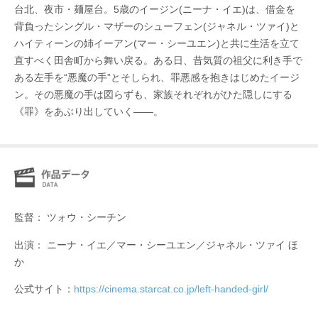
台北、夜市・麺屋台。5歳のイージン(ニーナ・イエ)は、借金を
背負ったシングル・マザーのシューフェン(ジャネル・ツァイ)と
ハイティーンの姉イーアン(マー・シーユエン)と共に生活を立て
直すべく田舎町から舞い戻る。ある日、昔気質の祖父に利き手で
ある左手を“悪魔の手”とそしられ、罪悪感を抱きはじめたイージ
ン。その悪魔の手は図らずも、家族それぞれがひた隠しにする
《罪》をあぶり出していく――。
監督： ツォウ・シーチン
出演： ニーナ・イエ／マー・シーユエン／ジャネル・ツァイ ほ
か
公式サイト：
https://cinema.starcat.co.jp/left-handed-girl/