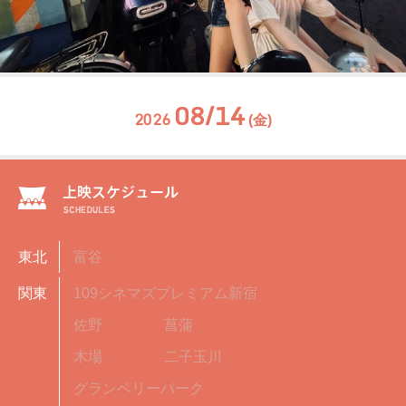
08/14
2026
(金)
東北
富谷
関東
109シネマズプレミアム新宿
佐野
菖蒲
木場
二子玉川
グランベリーパーク