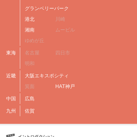
グランベリーパーク
港北
川崎
湘南
ムービル
ゆめが丘
東海
名古屋
四日市
明和
近畿
大阪エキスポシティ
箕面
HAT神戸
中国
広島
九州
佐賀