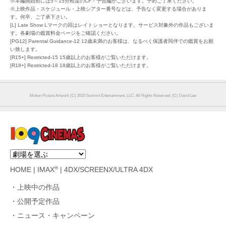
※本編開始前には5～15分程度のCF・予告編がございます。予めご了承ください。
※上映作品・スケジュール・上映シアター番号などは、予告なく変更する場合がありま
す。何卒、ご了承下さい。
[L] Late Show Lマークの回はレイトショーとなります。サービス対象外の作品もございま
す。各劇場の鑑賞料金ページをご確認ください。
[PG12] Parental Guidance-12 12歳未満のお客様は、なるべく保護者同伴での鑑賞をお願
い致します。
[R15+] Restricted-15 15歳以上のお客様がご覧いただけます。
[R18+] Restricted-18 18歳以上のお客様がご覧いただけます。
Motion Picture Artwork (C) 2015 Summit Entertainment, LLC. All Rights Reserved. (C) David Lee
®
HOME
|
IMAX
|
4DX/SCREENX/ULTRA 4DX
上映中の作品
公開予定作品
ニュース・キャンペーン