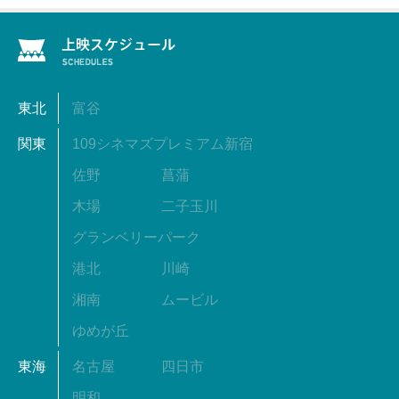
東北
富谷
関東
109シネマズプレミアム新宿
佐野
菖蒲
木場
二子玉川
グランベリーパーク
港北
川崎
湘南
ムービル
ゆめが丘
東海
名古屋
四日市
明和