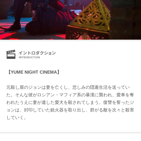
【YUME NIGHT CINEMA】
元殺し屋のジョンは妻を亡くし、悲しみの隠遁生活を送ってい
た。そんな彼がロシアン・マフィア系の暴漢に襲われ、愛車を奪
われたうえに妻が遺した愛犬を殺されてしまう。復讐を誓ったジ
ョンは、封印していた銃火器を取り出し、群がる敵を次々と殺害
していく。