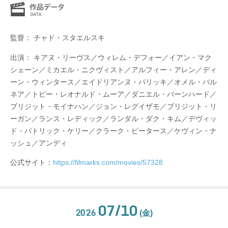
監督： チャド・スタエルスキ
出演： キアヌ・リーヴス／ウィレム・デフォー／イアン・マク
シェーン／ミカエル・ニクヴィスト／アルフィー・アレン／ディ
ーン・ウィンタース／エイドリアンヌ・パリッキ／オメル・バル
ネア／トビー・レオナルド・ムーア／ダニエル・バーンハード／
ブリジット・モイナハン／ジョン・レグイザモ／ブリジット・リ
ーガン／ランス・レディック／ランダル・ダク・キム／デヴィッ
ド・パトリック・ケリー／クラーク・ピータース／ケヴィン・ナ
ッシュ／アンディ
公式サイト：
https://filmarks.com/movies/57328
07/10
2026
(金)