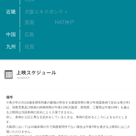
近畿
大阪エキスポシティ
箕面
HAT神戸
中国
広島
九州
佐賀
備考
※青少年の方(18歳未満等対象の劇場が所在する都道府県の青少年保護条例で定める青少年)
は、深夜営業及び映画の終映時間が午後11時(大阪府、群馬県、三重県は午後10時）を越え
る上映回は当該条例の定めにより入場できません。
但し、条例が上記と異なる定めをしているときは、条例の定めるところによるものとしま
す。
大阪府においては16歳未満の方で保護者同伴でない場合は午後7時を過ぎる上映回にはご入
場いただけません。