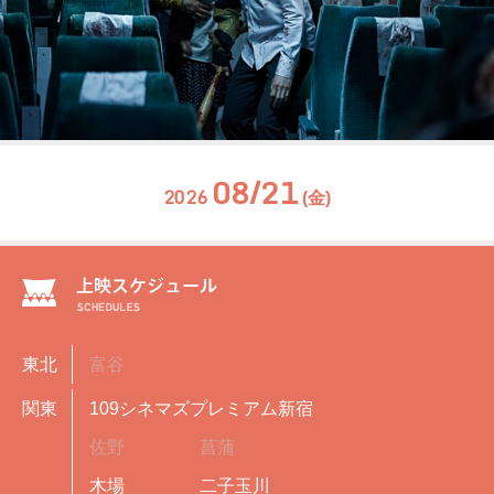
08/21
2026
(金)
東北
富谷
関東
109シネマズプレミアム新宿
佐野
菖蒲
木場
二子玉川