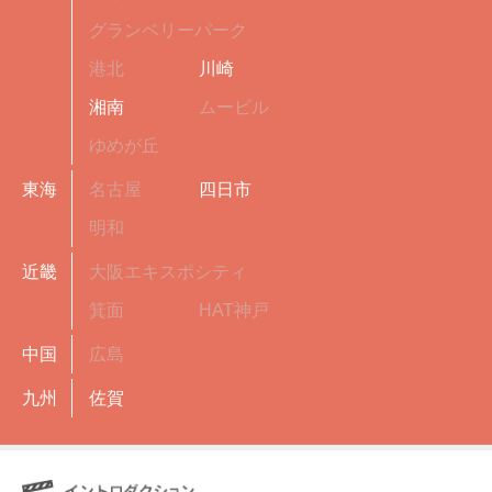
グランベリーパーク
港北
川崎
湘南
ムービル
ゆめが丘
東海
名古屋
四日市
明和
近畿
大阪エキスポシティ
箕面
HAT神戸
中国
広島
九州
佐賀