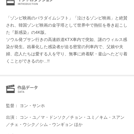
「ゾンビ映画のパラダイムシフト」「泣けるゾンビ映画」と絶賛
され、韓国ゾンビ映画の金字塔として世界中で熱狂を巻き起こし
た『新感染』の4K版。
ソウル発プサン行きの⾼速鉄道KTX⾞内で突如、謎のウィルス感
染が発生。凶暴化した感染者が迫る密室の列車内で、父娘や夫
婦、恋人たちは愛する人を守り、無事に終着駅・釜山へたどり着
くことができるのか...!!
監督： ヨン・サンホ
出演： コン・ユ／マ・ドンソク／チョン・ユミ／キム・スアン
／チェ・ウシク／シム・ウンギョン ほか