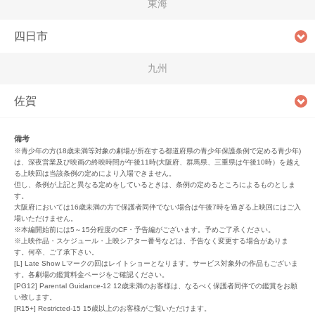
東海
四日市
九州
佐賀
備考
※青少年の方(18歳未満等対象の劇場が所在する都道府県の青少年保護条例で定める青少年)
は、深夜営業及び映画の終映時間が午後11時(大阪府、群馬県、三重県は午後10時）を越え
る上映回は当該条例の定めにより入場できません。
但し、条例が上記と異なる定めをしているときは、条例の定めるところによるものとしま
す。
大阪府においては16歳未満の方で保護者同伴でない場合は午後7時を過ぎる上映回にはご入
場いただけません。
※本編開始前には5～15分程度のCF・予告編がございます。予めご了承ください。
※上映作品・スケジュール・上映シアター番号などは、予告なく変更する場合がありま
す。何卒、ご了承下さい。
[L] Late Show Lマークの回はレイトショーとなります。サービス対象外の作品もございま
す。各劇場の鑑賞料金ページをご確認ください。
[PG12] Parental Guidance-12 12歳未満のお客様は、なるべく保護者同伴での鑑賞をお願
い致します。
[R15+] Restricted-15 15歳以上のお客様がご覧いただけます。