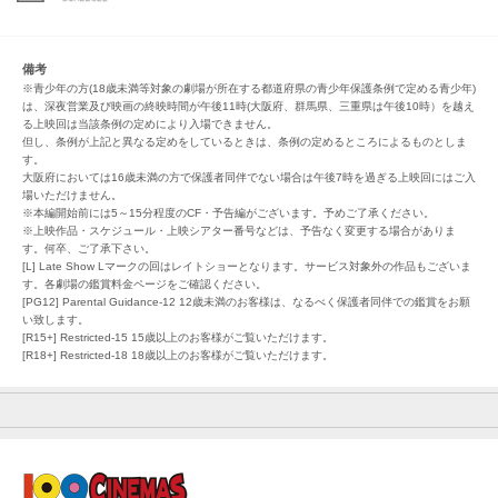
備考
※青少年の方(18歳未満等対象の劇場が所在する都道府県の青少年保護条例で定める青少年)
は、深夜営業及び映画の終映時間が午後11時(大阪府、群馬県、三重県は午後10時）を越え
る上映回は当該条例の定めにより入場できません。
但し、条例が上記と異なる定めをしているときは、条例の定めるところによるものとしま
す。
大阪府においては16歳未満の方で保護者同伴でない場合は午後7時を過ぎる上映回にはご入
場いただけません。
※本編開始前には5～15分程度のCF・予告編がございます。予めご了承ください。
※上映作品・スケジュール・上映シアター番号などは、予告なく変更する場合がありま
す。何卒、ご了承下さい。
[L] Late Show Lマークの回はレイトショーとなります。サービス対象外の作品もございま
す。各劇場の鑑賞料金ページをご確認ください。
[PG12] Parental Guidance-12 12歳未満のお客様は、なるべく保護者同伴での鑑賞をお願
い致します。
[R15+] Restricted-15 15歳以上のお客様がご覧いただけます。
[R18+] Restricted-18 18歳以上のお客様がご覧いただけます。