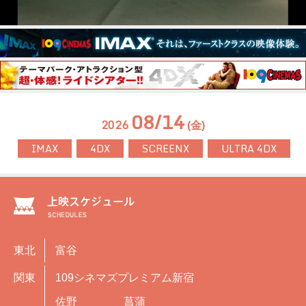
08/14
2026
(金)
IMAX
4DX
SCREENX
ULTRA 4DX
東北
富谷
関東
109シネマズプレミアム新宿
佐野
菖蒲