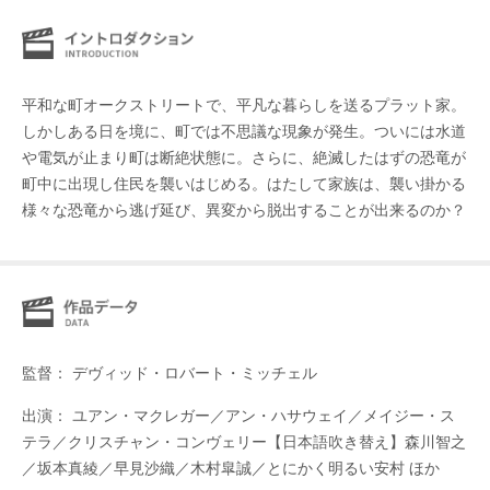
平和な町オークストリートで、平凡な暮らしを送るプラット家。
しかしある日を境に、町では不思議な現象が発生。ついには水道
や電気が止まり町は断絶状態に。さらに、絶滅したはずの恐竜が
町中に出現し住民を襲いはじめる。はたして家族は、襲い掛かる
様々な恐竜から逃げ延び、異変から脱出することが出来るのか？
監督： デヴィッド・ロバート・ミッチェル
出演： ユアン・マクレガー／アン・ハサウェイ／メイジー・ス
テラ／クリスチャン・コンヴェリー【日本語吹き替え】森川智之
／坂本真綾／早見沙織／木村皐誠／とにかく明るい安村 ほか