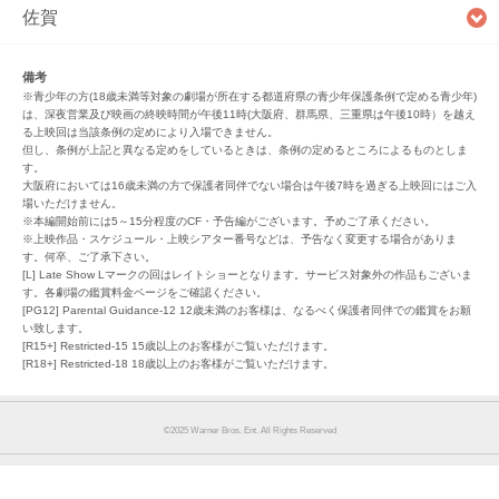
佐賀
備考
※青少年の方(18歳未満等対象の劇場が所在する都道府県の青少年保護条例で定める青少年)
は、深夜営業及び映画の終映時間が午後11時(大阪府、群馬県、三重県は午後10時）を越え
る上映回は当該条例の定めにより入場できません。
但し、条例が上記と異なる定めをしているときは、条例の定めるところによるものとしま
す。
大阪府においては16歳未満の方で保護者同伴でない場合は午後7時を過ぎる上映回にはご入
場いただけません。
※本編開始前には5～15分程度のCF・予告編がございます。予めご了承ください。
※上映作品・スケジュール・上映シアター番号などは、予告なく変更する場合がありま
す。何卒、ご了承下さい。
[L] Late Show Lマークの回はレイトショーとなります。サービス対象外の作品もございま
す。各劇場の鑑賞料金ページをご確認ください。
[PG12] Parental Guidance-12 12歳未満のお客様は、なるべく保護者同伴での鑑賞をお願
い致します。
[R15+] Restricted-15 15歳以上のお客様がご覧いただけます。
[R18+] Restricted-18 18歳以上のお客様がご覧いただけます。
©︎2025 Warner Bros. Ent. All Rights Reserved