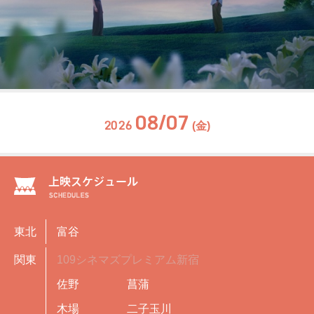
08/07
2026
(金)
東北
富谷
関東
109シネマズプレミアム新宿
佐野
菖蒲
木場
二子玉川