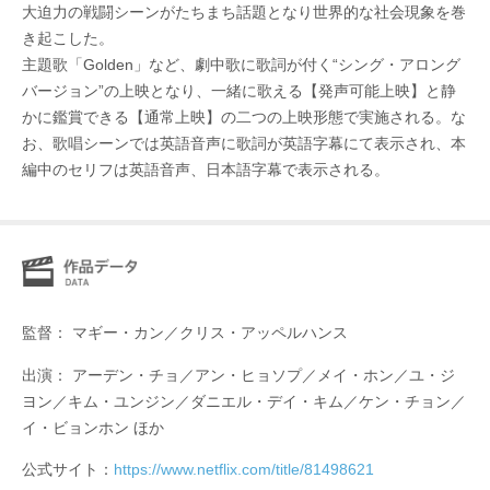
大迫力の戦闘シーンがたちまち話題となり世界的な社会現象を巻
き起こした。
主題歌「Golden」など、劇中歌に歌詞が付く“シング・アロング
バージョン”の上映となり、一緒に歌える【発声可能上映】と静
かに鑑賞できる【通常上映】の二つの上映形態で実施される。な
お、歌唱シーンでは英語音声に歌詞が英語字幕にて表示され、本
編中のセリフは英語音声、日本語字幕で表示される。
監督： マギー・カン／クリス・アッペルハンス
出演： アーデン・チョ／アン・ヒョソプ／メイ・ホン／ユ・ジ
ヨン／キム・ユンジン／ダニエル・デイ・キム／ケン・チョン／
イ・ビョンホン ほか
公式サイト：
https://www.netflix.com/title/81498621