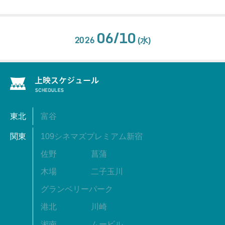
06/10
2026
(水)
東北
富谷
関東
109シネマズプレミアム新宿
佐野
菖蒲
木場
二子玉川
グランベリーパーク
港北
川崎
湘南
ムービル