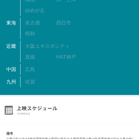
ゆめが丘
東海
名古屋
四日市
明和
近畿
大阪エキスポシティ
箕面
HAT神戸
中国
広島
九州
佐賀
備考
※青少年の方(18歳未満等対象の劇場が所在する都道府県の青少年保護条例で定める青少年)