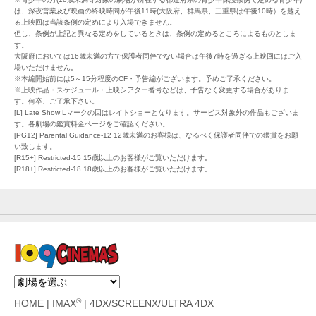
は、深夜営業及び映画の終映時間が午後11時(大阪府、群馬県、三重県は午後10時）を越え
る上映回は当該条例の定めにより入場できません。
但し、条例が上記と異なる定めをしているときは、条例の定めるところによるものとしま
す。
大阪府においては16歳未満の方で保護者同伴でない場合は午後7時を過ぎる上映回にはご入
場いただけません。
※本編開始前には5～15分程度のCF・予告編がございます。予めご了承ください。
※上映作品・スケジュール・上映シアター番号などは、予告なく変更する場合がありま
す。何卒、ご了承下さい。
[L] Late Show Lマークの回はレイトショーとなります。サービス対象外の作品もございま
す。各劇場の鑑賞料金ページをご確認ください。
[PG12] Parental Guidance-12 12歳未満のお客様は、なるべく保護者同伴での鑑賞をお願
い致します。
[R15+] Restricted-15 15歳以上のお客様がご覧いただけます。
[R18+] Restricted-18 18歳以上のお客様がご覧いただけます。
®
HOME
|
IMAX
|
4DX/SCREENX/ULTRA 4DX