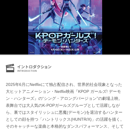
2025年6月にNetflixにて独占配信され、世界的社会現象となった
大ヒットアニメーション・Netflix映画『KPOP ガールズ! デーモ
ン・ハンターズ』の“シング・アロングバージョン”の劇場上映。
表舞台では大人気のK-POPガールズグループとして活躍しなが
ら、裏ではスタイリッシュに悪魔(デーモン)を退治するハンター
としての顔を持つ「ハントリックス(HUNTR/X)」の活躍を描く。
そのキャッチーな楽曲と本格的なダンスパフォーマンス、そして