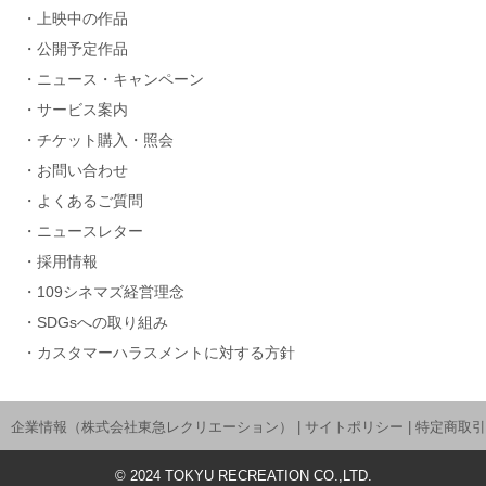
上映中の作品
公開予定作品
ニュース・キャンペーン
サービス案内
チケット購入・照会
お問い合わせ
よくあるご質問
ニュースレター
採用情報
109シネマズ経営理念
SDGsへの取り組み
カスタマーハラスメントに対する方針
企業情報（株式会社東急レクリエーション）
|
サイトポリシー
|
特定商取引
©
2024
TOKYU RECREATION CO.,LTD.