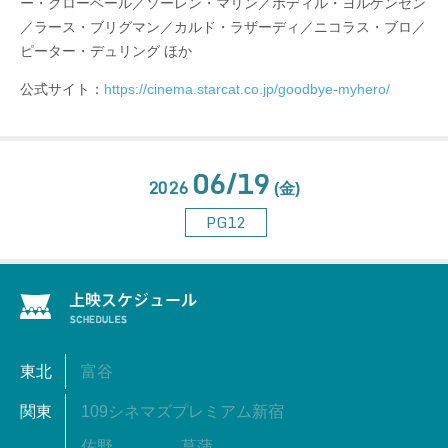
ー・グローベール／ソーレン・マリン／ボディル・ヨルゲンセン
／ラース・ブリグマン／カルド・ラザーディ／ニコラス・ブロ／
ピーター・デュリング ほか
公式サイト：
https://cinema.starcat.co.jp/goodbye-myhero/
06/19
2026
(金)
PG12
東北
富谷
関東
109シネマズプレミアム新宿
佐野
菖蒲