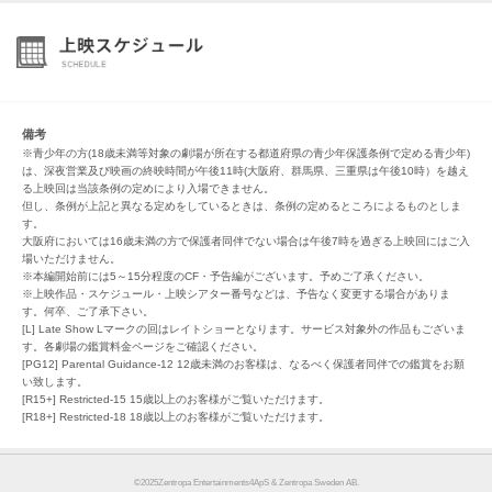
備考
※青少年の方(18歳未満等対象の劇場が所在する都道府県の青少年保護条例で定める青少年)
は、深夜営業及び映画の終映時間が午後11時(大阪府、群馬県、三重県は午後10時）を越え
る上映回は当該条例の定めにより入場できません。
但し、条例が上記と異なる定めをしているときは、条例の定めるところによるものとしま
す。
大阪府においては16歳未満の方で保護者同伴でない場合は午後7時を過ぎる上映回にはご入
場いただけません。
※本編開始前には5～15分程度のCF・予告編がございます。予めご了承ください。
※上映作品・スケジュール・上映シアター番号などは、予告なく変更する場合がありま
す。何卒、ご了承下さい。
[L] Late Show Lマークの回はレイトショーとなります。サービス対象外の作品もございま
す。各劇場の鑑賞料金ページをご確認ください。
[PG12] Parental Guidance-12 12歳未満のお客様は、なるべく保護者同伴での鑑賞をお願
い致します。
[R15+] Restricted-15 15歳以上のお客様がご覧いただけます。
[R18+] Restricted-18 18歳以上のお客様がご覧いただけます。
©︎2025Zentropa Entertainments4ApS & Zentropa Sweden AB.