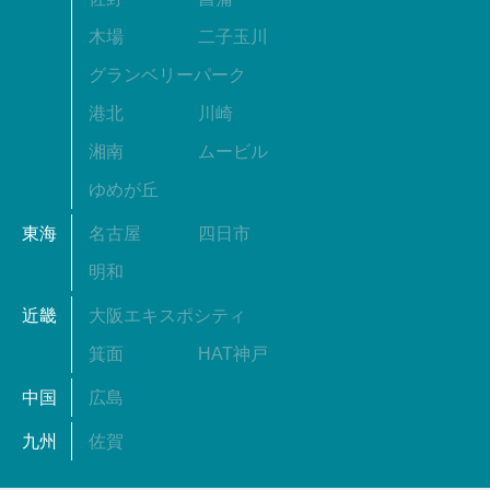
木場
二子玉川
グランベリーパーク
港北
川崎
湘南
ムービル
ゆめが丘
東海
名古屋
四日市
明和
近畿
大阪エキスポシティ
箕面
HAT神戸
中国
広島
九州
佐賀