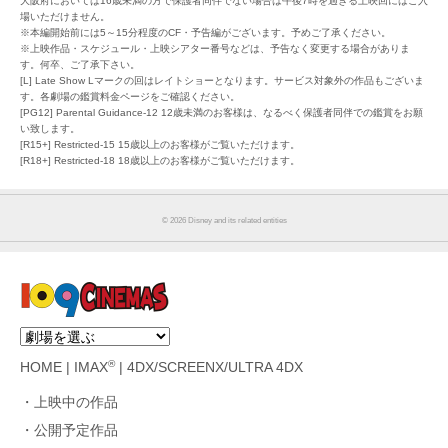
大阪府においては16歳未満の方で保護者同伴でない場合は午後7時を過ぎる上映回にはご入
場いただけません。
※本編開始前には5～15分程度のCF・予告編がございます。予めご了承ください。
※上映作品・スケジュール・上映シアター番号などは、予告なく変更する場合がありま
す。何卒、ご了承下さい。
[L] Late Show Lマークの回はレイトショーとなります。サービス対象外の作品もございま
す。各劇場の鑑賞料金ページをご確認ください。
[PG12] Parental Guidance-12 12歳未満のお客様は、なるべく保護者同伴での鑑賞をお願
い致します。
[R15+] Restricted-15 15歳以上のお客様がご覧いただけます。
[R18+] Restricted-18 18歳以上のお客様がご覧いただけます。
© 2026 Disney and its related entities
®
HOME
|
IMAX
|
4DX/SCREENX/ULTRA 4DX
上映中の作品
公開予定作品