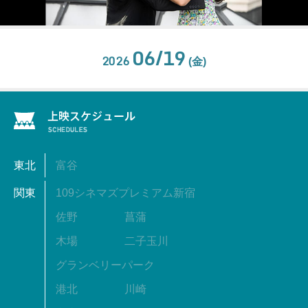
06/19
2026
(金)
東北
富谷
関東
109シネマズプレミアム新宿
佐野
菖蒲
木場
二子玉川
グランベリーパーク
港北
川崎