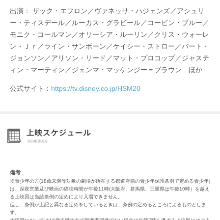
出演： ザック・エフロン／ヴァネッサ・ハジェンズ／アシュリ
ー・ティスデール／ルーカス・グラビール／コービン・ブルー／
モニク・コールマン／オリーシア・ルーリン／クリス・ウォーレ
ン・Ｊｒ／ライン・サンボーン／ケイシー・ストロー／バート・
ジョンソン／アリソン・リード／マット・プロコップ／ジャステ
ィン・マーティン／ジェンマ・マッケンジー＝ブラウン ほか
公式サイト：
https://tv.disney.co.jp/HSM20
備考
※青少年の方(18歳未満等対象の劇場が所在する都道府県の青少年保護条例で定める青少年)
は、深夜営業及び映画の終映時間が午後11時(大阪府、群馬県、三重県は午後10時）を越え
る上映回は当該条例の定めにより入場できません。
但し、条例が上記と異なる定めをしているときは、条例の定めるところによるものとしま
す。