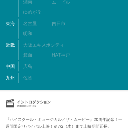
湘南
ムービル
ゆめが丘
東海
名古屋
四日市
明和
近畿
大阪エキスポシティ
箕面
HAT神戸
中国
広島
九州
佐賀
『ハイスクール・ミュージカル／ザ・ムービー』20周年記念！一
週間限定リバイバル上映！※7/2（木）まで上映期間延長。