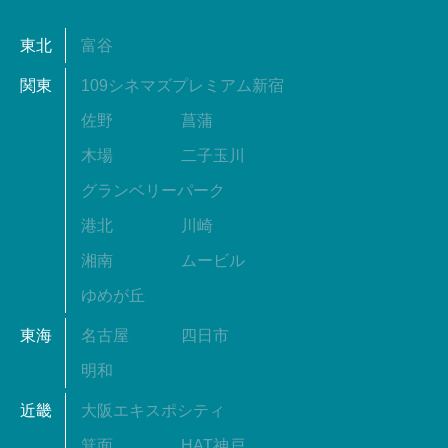
東北
富谷
関東
109シネマズプレミアム新宿
佐野
菖蒲
木場
二子玉川
グランベリーパーク
港北
川崎
湘南
ムービル
ゆめが丘
東海
名古屋
四日市
明和
近畿
大阪エキスポシティ
箕面
HAT神戸