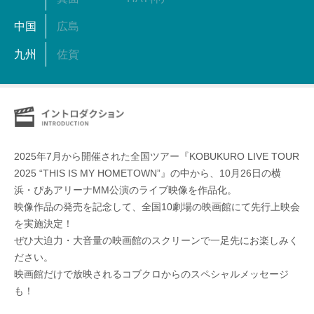
中国
広島
九州
佐賀
2025年7月から開催された全国ツアー『KOBUKURO LIVE TOUR
2025 “THIS IS MY HOMETOWN”』の中から、10月26日の横
浜・ぴあアリーナMM公演のライブ映像を作品化。
映像作品の発売を記念して、全国10劇場の映画館にて先行上映会
を実施決定！
ぜひ大迫力・大音量の映画館のスクリーンで一足先にお楽しみく
ださい。
映画館だけで放映されるコブクロからのスペシャルメッセージ
も！