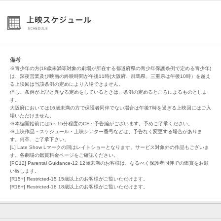
備考
※青少年の方(18歳未満等対象の劇場が所在する都道府県の青少年保護条例で定める青少年)
は、深夜営業及び映画の終映時間が午後11時(大阪府、群馬県、三重県は午後10時）を越え
る上映回は当該条例の定めにより入場できません。
但し、条例が上記と異なる定めをしているときは、条例の定めるところによるものとしま
す。
大阪府においては16歳未満の方で保護者同伴でない場合は午後7時を過ぎる上映回にはご入
場いただけません。
※本編開始前には5～15分程度のCF・予告編がございます。予めご了承ください。
※上映作品・スケジュール・上映シアター番号などは、予告なく変更する場合がありま
す。何卒、ご了承下さい。
[L] Late Show Lマークの回はレイトショーとなります。サービス対象外の作品もございま
す。各劇場の鑑賞料金ページをご確認ください。
[PG12] Parental Guidance-12 12歳未満のお客様は、なるべく保護者同伴での鑑賞をお願
い致します。
[R15+] Restricted-15 15歳以上のお客様がご覧いただけます。
[R18+] Restricted-18 18歳以上のお客様がご覧いただけます。