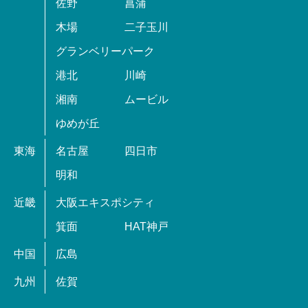
佐野
菖蒲
木場
二子玉川
グランベリーパーク
港北
川崎
湘南
ムービル
ゆめが丘
東海
名古屋
四日市
明和
近畿
大阪エキスポシティ
箕面
HAT神戸
中国
広島
九州
佐賀