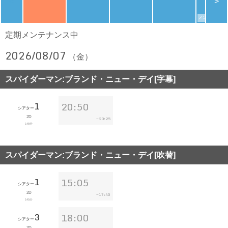
<
>
メンバーズデイ
定期メンテナンス中
2026/08/07
（金）
スパイダーマン:ブランド・ニュー・デイ[字幕]
1
20:50
シアター
2D
23:25
~
145分
スパイダーマン:ブランド・ニュー・デイ[吹替]
1
15:05
シアター
2D
17:40
~
145分
3
18:00
シアター
2D