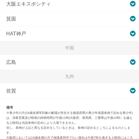
大阪エキスポシティ
箕面
HAT神戸
中国
広島
九州
佐賀
備考
※青少年の方(18歳未満等対象の劇場が所在する都道府県の青少年保護条例で定める青少年)
は、深夜営業及び映画の終映時間が午後11時(大阪府、群馬県、三重県は午後10時）を越え
る上映回は当該条例の定めにより入場できません。
但し、条例が上記と異なる定めをしているときは、条例の定めるところによるものとしま
す。
大阪府においては16歳未満の方で保護者同伴でない場合は午後7時を過ぎる上映回にはご入