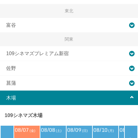
東北
富谷
関東
109シネマズプレミアム新宿
佐野
菖蒲
木場
109シネマズ木場
08/07
08/08
08/09
08/10
08/11
(金)
(土)
(日)
(月)
(