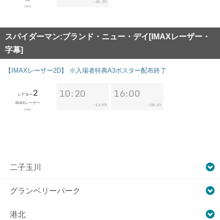
20:35
~
145分
スパイダーマン:ブランド・ニュー・デイ[IMAXレーザー・
字幕]
【IMAXレーザー2D】 ※入場者特典A3ポスター配布終了
2
10:20
16:00
シアター
IMAXレーザー
12:55
18:35
~
~
145分
二子玉川
グランベリーパーク
港北