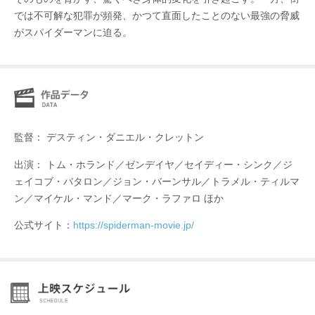
では不可解な犯罪が頻発、かつて直面したことのない最強の脅威
がスパイダーマンに迫る。
監督： デスティン・ダニエル・クレットン
出演： トム・ホランド／ゼンデイヤ／セイディー・シンク／ジ
ェイコブ・バタロン／ジョン・バーンサル／トラメル・ティルマ
ン／マイケル・マンド／マーク・ラファロ ほか
公式サイト：
https://spiderman-movie.jp/