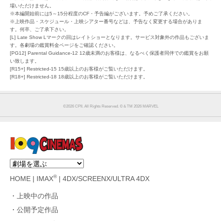
場いただけません。
※本編開始前には5～15分程度のCF・予告編がございます。予めご了承ください。
※上映作品・スケジュール・上映シアター番号などは、予告なく変更する場合がありま
す。何卒、ご了承下さい。
[L] Late Show Lマークの回はレイトショーとなります。サービス対象外の作品もございま
す。各劇場の鑑賞料金ページをご確認ください。
[PG12] Parental Guidance-12 12歳未満のお客様は、なるべく保護者同伴での鑑賞をお願
い致します。
[R15+] Restricted-15 15歳以上のお客様がご覧いただけます。
[R18+] Restricted-18 18歳以上のお客様がご覧いただけます。
©︎2026 CPII. All Rights Reserved. ©︎＆TM 2026 MARVEL
®
HOME
|
IMAX
|
4DX/SCREENX/ULTRA 4DX
上映中の作品
公開予定作品