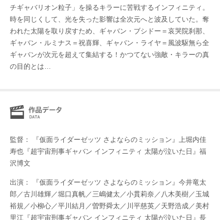
チギャバリオン粒子」を操るキラーに苦戦するインフィニティ。
時を同じくして、光を失った影響は全次元へと波及していた。奪
われた太陽を取り戻すため、ギャバン・ブシドー＝哀哭院刹那、
ギャバン・ルミナス＝祝喜輝、ギャバン・ライヤ＝風波駆無ら全
ギャバンが次元を超えて集結する！かつてない強敵・キラーの真
の目的とは…
監督： 『仮面ライダーゼッツ さよならのミッション』上堀内佳
寿也『超宇宙刑事ギャバン インフィニティ 太陽が泣いた日』福
沢博文
出演： 『仮面ライダーゼッツ さよならのミッション』今井竜太
郎／古川雄輝／堀口真帆／三嶋健太／小貫莉奈／八木美樹／玉城
裕規／小柳心／平川結月／曽野舜太／川平慈英／天野浩成／美村
里江『超宇宙刑事ギャバン インフィニティ 太陽が泣いた日』長