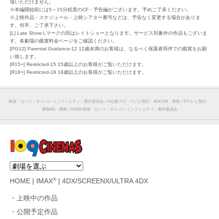
場いただけません。
※本編開始前には5～15分程度のCF・予告編がございます。予めご了承ください。
※上映作品・スケジュール・上映シアター番号などは、予告なく変更する場合がありま
す。何卒、ご了承下さい。
[L] Late Show Lマークの回はレイトショーとなります。サービス対象外の作品もございま
す。各劇場の鑑賞料金ページをご確認ください。
[PG12] Parental Guidance-12 12歳未満のお客様は、なるべく保護者同伴での鑑賞をお願
い致します。
[R15+] Restricted-15 15歳以上のお客様がご覧いただけます。
[R18+] Restricted-18 18歳以上のお客様がご覧いただけます。
映画「ゼッツ・ギャバン インフィニティ」製作委員会／©︎石森プロ・テレビ朝日・ADK EM・東映／©︎テレビ朝日・
東映AG・東映／©︎2026 映画「ゼッツ・ギャバン インフィニティ」製作委員会
®
HOME
|
IMAX
|
4DX/SCREENX/ULTRA 4DX
上映中の作品
公開予定作品