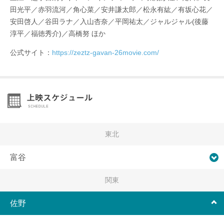
田光平／赤羽流河／角心菜／安井謙太郎／松永有紘／有坂心花／
安田啓人／谷田ラナ／入山杏奈／平岡祐太／ジャルジャル(後藤
淳平／福徳秀介)／高橋努 ほか
公式サイト：
https://zeztz-gavan-26movie.com/
東北
富谷
関東
佐野