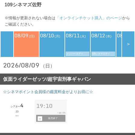
109シネマズ佐野
※情報が更新されない場合は
「オンラインチケット購入」のページ
から
ご確認ください。
08/09
08/10
08/11
08/12
08/13
(日)
(月)
(火)
(水)
(
<
>
メンバーズデイ
109シネマズデイ
2026/08/09
（日）
仮面ライダーゼッツ/超宇宙刑事ギャバン
☆シネマポイント会員様の鑑賞料金がよりお得に☆
4
19:10
シアター
2D
20:55
~
96分
販売終了