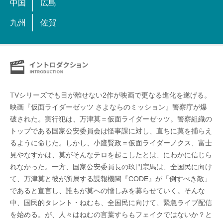
中国
広島
九州
佐賀
TVシリーズでも目が離せない2作が映画で更なる進化を遂げる。
映画『仮面ライダーゼッツ さよならのミッション』警察庁が爆
破された。実行犯は、万津莫＝仮面ライダーゼッツ。警察組織の
トップである国家公安委員会は怪事課に対し、直ちに莫を捕らえ
るように命じた。しかし、小鷹賢政＝仮面ライダーノクス、富士
見やなすかは、莫がそんなテロを起こしたとは、にわかに信じら
れなかった。一方、国家公安委員長の玖門宗馬は、全国民に向け
て、万津莫と彼が所属する諜報機関『CODE』が「倒すべき敵」
であると宣言し、誰もが莫への憎しみを募らせていく。そんな
中、国民的タレント・ねむも、全国民に向けて、緊急ライブ配信
を始める。が、人々はねむの言葉すらもフェイクではないか？と