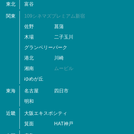
東北
富谷
関東
109シネマズプレミアム新宿
佐野
菖蒲
木場
二子玉川
グランベリーパーク
港北
川崎
湘南
ムービル
ゆめが丘
東海
名古屋
四日市
明和
近畿
大阪エキスポシティ
箕面
HAT神戸