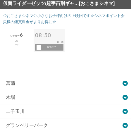
仮面ライダーゼッツ/超宇宙刑ギャ…[おこさまシネマ]
◇おこさまシネマ◇小さなお子様向けの上映回です☆シネマポイント会
員様の鑑賞料金がよりお得に☆
6
08:50
シアター
2D
10:35
~
96分
販売終了
菖蒲
木場
二子玉川
グランベリーパーク