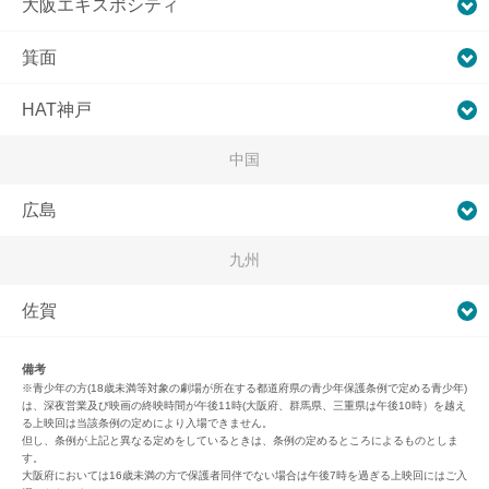
大阪エキスポシティ
箕面
HAT神戸
中国
広島
九州
佐賀
備考
※青少年の方(18歳未満等対象の劇場が所在する都道府県の青少年保護条例で定める青少年)
は、深夜営業及び映画の終映時間が午後11時(大阪府、群馬県、三重県は午後10時）を越え
る上映回は当該条例の定めにより入場できません。
但し、条例が上記と異なる定めをしているときは、条例の定めるところによるものとしま
す。
大阪府においては16歳未満の方で保護者同伴でない場合は午後7時を過ぎる上映回にはご入