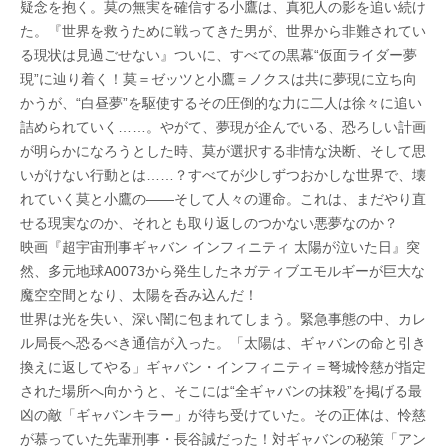
疑念を抱く。莫の無実を確信する小鷹は、真犯人の影を追い続け
た。『世界を救うために戦ってきた男が、世界から非難されてい
る現状は見過ごせない』ついに、すべての黒幕“仮面ライダー夢
現”に辿り着く！莫＝ゼッツと小鷹＝ノクスは共に夢現に立ち向
かうが、“白昼夢”を駆使するその圧倒的な力に二人は徐々に追い
詰められていく……。やがて、夢現が企んでいる、恐ろしい計画
が明らかになろうとした時、莫が選択する非情な決断、そして思
いがけない行動とは……？すべてが少しずつおかしな世界で、壊
れていく莫と小鷹の――そして人々の運命。これは、まだやり直
せる現実なのか、それとも取り返しのつかない悪夢なのか？
映画『超宇宙刑事ギャバン インフィニティ 太陽が泣いた日』突
然、多元地球A0073から発生したネガティブエモルギーが巨大な
魔空空間となり、太陽を呑み込んだ！
世界は光を失い、深い闇に包まれてしまう。緊急事態の中、カレ
ル局長へ恐るべき通信が入った。「太陽は、ギャバンの命と引き
換えに返してやる」ギャバン・インフィニティ＝弩城怜慈が指定
された場所へ向かうと、そこには“全ギャバンの抹殺”を掲げる最
凶の敵「ギャバンキラー」が待ち受けていた。その正体は、怜慈
が慕っていた先輩刑事・長谷誠だった！対ギャバンの秘策「アン